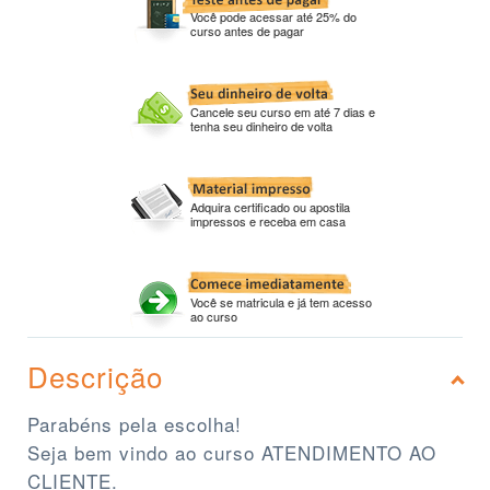
Você pode acessar até 25% do
curso antes de pagar
Cancele seu curso em até 7 dias e
tenha seu dinheiro de volta
Adquira certificado ou apostila
impressos e receba em casa
Você se matricula e já tem acesso
ao curso
Descrição
Parabéns pela escolha!
Seja bem vindo ao curso ATENDIMENTO AO
CLIENTE.