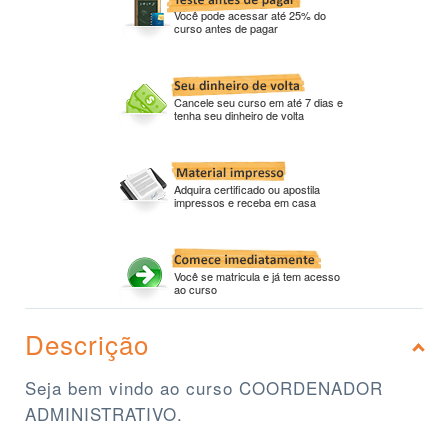
Você pode acessar até 25% do
curso antes de pagar
Cancele seu curso em até 7 dias e
tenha seu dinheiro de volta
Adquira certificado ou apostila
impressos e receba em casa
Você se matricula e já tem acesso
ao curso
Descrição
Seja bem vindo ao curso COORDENADOR
ADMINISTRATIVO.