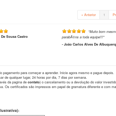
« Anterior
1
P
"Muito bom mesm
e De Sousa Castro
parabÃ©ns a toda equipe!!!"
- João Carlos Alves De Albuquer
o pagamento para começar a aprender. Inicie agora mesmo e pague depois.
ar de qualquer lugar, 24 horas por dia, 7 dias por semana.
través da pagina de
contato
) o cancelamento ou a devolução do valor investid
asa. Os certificados são impressos em papel de gramatura diferente e com m
ustrativa):