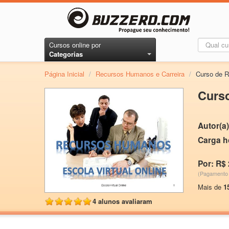
Cursos online por
Categorias
Página Inicial
/
Recursos Humanos e Carreira
/
Curso de
Curs
Autor(a)
Carga h
Por: R$ 
(Pagamento 
Mais de
1
4 alunos avaliaram