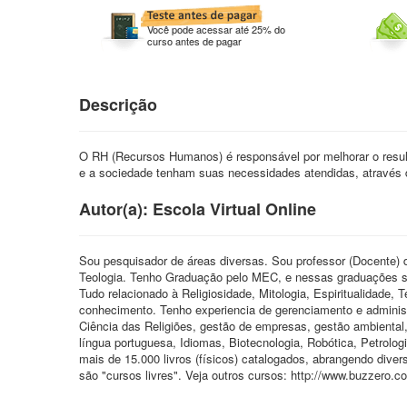
Você pode acessar até 25% do
curso antes de pagar
Descrição
O RH (Recursos Humanos) é responsável por melhorar o result
e a sociedade tenham suas necessidades atendidas, através 
Autor(a): Escola Virtual Online
Sou pesquisador de áreas diversas. Sou professor (Docente) d
Teologia. Tenho Graduação pelo MEC, e nessas graduações so
Tudo relacionado à Religiosidade, Mitologia, Espiritualidade, 
conhecimento. Tenho experiencia de gerenciamento e administ
Ciência das Religiões, gestão de empresas, gestão ambiental,
língua portuguesa, Idiomas, Biotecnologia, Robótica, Petrolog
mais de 15.000 livros (físicos) catalogados, abrangendo diver
são "cursos livres". Veja outros cursos: http://www.buzzero.c