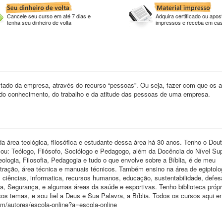
Cancele seu curso em até 7 dias e
Adquira certificado ou apost
tenha seu dinheiro de volta
impressos e receba em ca
ado da empresa, através do recurso “pessoas”. Ou seja, fazer com que os a
do conhecimento, do trabalho e da atitude das pessoas de uma empresa.
a área teológica, filosófica e estudante dessa área há 30 anos. Tenho o Do
u: Teólogo, Filósofo, Sociólogo e Pedagogo, além da Docência do Nível Sup
Teologia, Filosofia, Pedagogia e tudo o que envolve sobre a Bíblia, é de meu
ração, área técnica e manuais técnicos. Também ensino na área de egiptolo
 ciências, informatica, recursos humanos, educação, sustentabilidade, defes
ia, Segurança, e algumas áreas da saúde e esportivas. Tenho biblioteca próp
sos temas, e sou fiel a Deus e Sua Palavra, a Bíblia. Todos os cursos aqui e
om/autores/escola-online?a=escola-online