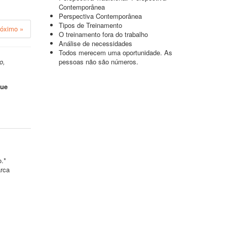
Contemporânea
Perspectiva Contemporânea
Tipos de Treinamento
róximo »
O treinamento fora do trabalho
Análise de necessidades
Todos merecem uma oportunidade. As
o,
pessoas não são números.
que
o.*
arca