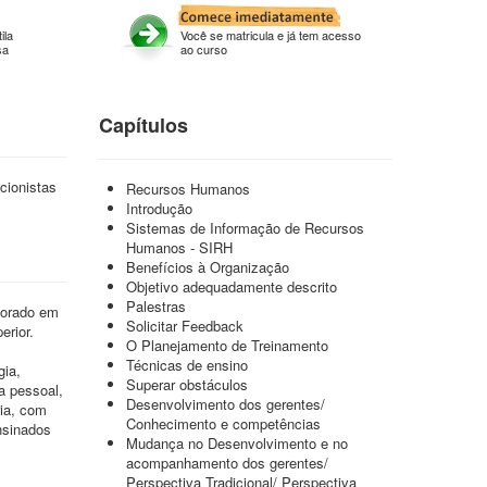
ila
Você se matricula e já tem acesso
sa
ao curso
Capítulos
cionistas
Recursos Humanos
Introdução
Sistemas de Informação de Recursos
Humanos - SIRH
Benefícios à Organização
Objetivo adequadamente descrito
Palestras
utorado em
Solicitar Feedback
erior.
O Planejamento de Treinamento
Técnicas de ensino
gia,
Superar obstáculos
a pessoal,
Desenvolvimento dos gerentes/
ria, com
Conhecimento e competências
nsinados
Mudança no Desenvolvimento e no
acompanhamento dos gerentes/
Perspectiva Tradicional/ Perspectiva