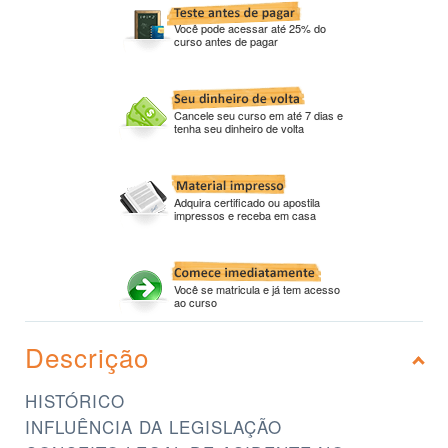
Você pode acessar até 25% do
curso antes de pagar
Cancele seu curso em até 7 dias e
tenha seu dinheiro de volta
Adquira certificado ou apostila
impressos e receba em casa
Você se matricula e já tem acesso
ao curso
Descrição
HISTÓRICO
INFLUÊNCIA DA LEGISLAÇÃO