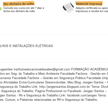
Cancele seu curso em até 7 dias e
Adquira certificado ou apost
tenha seu dinheiro de volta
impressos e receba em ca
HOS E INSTALAÇÕES ELÉTRICAS
s e Sugestões institutoeducacionaldosaber@gmail.com FORMAÇÃO ACADÊMI
 em Seg. do Trabalho e Meio Ambiente Faculdade Faclions - Gestão em 
Humanos Faculdade Faclions – Gestão em Segurança Pública Faculdade Unip
ho Atividades Extra-Curriculares Desenvolvidas: Meu Blog: Jeogen Santos –
gurança do Trabalho Link: http://jeogensantos.blogspot.com.br/ Tema: Divu
 Segurança do Trabalho. Pagina Profissional no Facebook: Jeogen Santos –
gen Santos - Rh e Segurança do Trabalho Link: facebook.com/jeogen Tema:
s, Cursos, e Palestras relacionadas ao RH e Segurança do Trabalho.