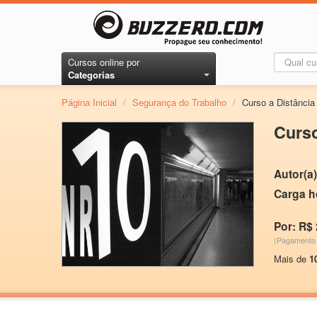
Cursos online por
Categorias
Página Inicial
/
Segurança do Trabalho
/
Curso a Distân
Curs
Autor(a)
Carga h
Por: R$ 
(Pagamento 
Mais de
1