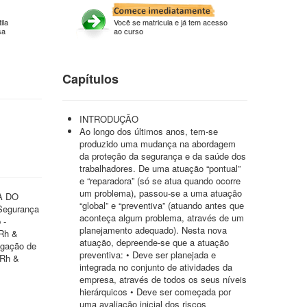
ila
Você se matricula e já tem acesso
sa
ao curso
Capítulos
INTRODUÇÃO
Ao longo dos últimos anos, tem-se
produzido uma mudança na abordagem
da proteção da segurança e da saúde dos
trabalhadores. De uma atuação “pontual”
e “reparadora” (só se atua quando ocorre
um problema), passou-se a uma atuação
CA DO
“global” e “preventiva” (atuando antes que
Segurança
aconteça algum problema, através de um
 -
planejamento adequado). Nesta nova
 Rh &
atuação, depreende-se que a atuação
lgação de
preventiva: • Deve ser planejada e
 Rh &
integrada no conjunto de atividades da
empresa, através de todos os seus níveis
hierárquicos • Deve ser começada por
uma avaliação inicial dos riscos