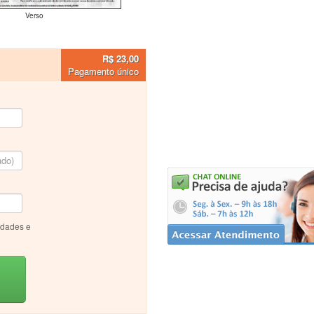
Verso
R$ 23,00
Pagamento único
idades e