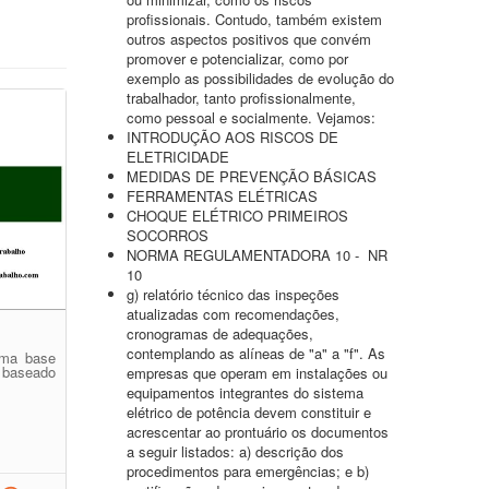
profissionais. Contudo, também existem
outros aspectos positivos que convém
promover e potencializar, como por
exemplo as possibilidades de evolução do
trabalhador, tanto profissionalmente,
como pessoal e socialmente. Vejamos:
INTRODUÇÃO AOS RISCOS DE
ELETRICIDADE
MEDIDAS DE PREVENÇÃO BÁSICAS
FERRAMENTAS ELÉTRICAS
CHOQUE ELÉTRICO PRIMEIROS
SOCORROS
NORMA REGULAMENTADORA 10 - NR
10
g) relatório técnico das inspeções
atualizadas com recomendações,
cronogramas de adequações,
contemplando as alíneas de "a" a "f". As
uma base
 baseado
empresas que operam em instalações ou
equipamentos integrantes do sistema
elétrico de potência devem constituir e
acrescentar ao prontuário os documentos
a seguir listados: a) descrição dos
procedimentos para emergências; e b)