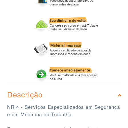
Você pode acessar até 25% do
curso antes de pagar
Cancele seu curso em até 7 dias e
tenha seu dinheiro de volta
Adquira certificado ou apostila
impressos e receba em casa
Você se matricula e já tem acesso
ao curso
Descrição
NR 4 - Serviços Especializados em Segurança
e em Medicina do Trabalho