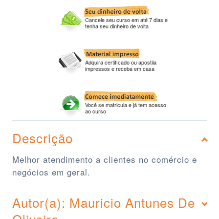
Cancele seu curso em até 7 dias e
tenha seu dinheiro de volta
Adquira certificado ou apostila
impressos e receba em casa
Você se matricula e já tem acesso
ao curso
Descrição
Melhor atendimento a clientes no comércio e
negócios em geral.
Autor(a): Mauricio Antunes De
Oliveira