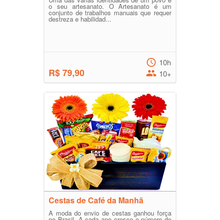
o seu artesanato. O Artesanato é um
conjunto de trabalhos manuais que requer
destreza e habilidad...
10h
R$ 79,90
10+
Cestas de Café da Manhã
A moda do envio de cestas ganhou força
no Brasil. A cada ano cresce o número de