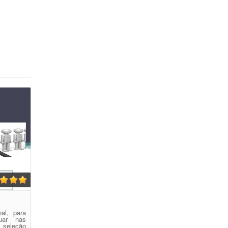
nal, para
uar nas
 seleção