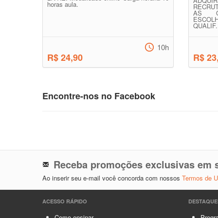
ADQU
horas aula.
RECRU
AS O
ESCO
QUALIF.
10h
R$ 24,90
R$ 23
Encontre-nos no Facebook
Receba promoções exclusivas em s
Ao inserir seu e-mail você concorda com nossos
Termos de 
ACESSO RÁPIDO
DESTAQUE
Como ensinar
Progra