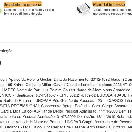
Cancele seu curso em até 7 dias e
Adquira certificado ou apost
tenha seu dinheiro de volta
impressos e receba em ca
ratação.
t
arecida Pereira Goulart Data de Nascimento: 23/12/1982 Idade: 32 an
, 185 Bairro: Conjunto Milton Gavetti Cidade: Londrina Telefone: 3336-471
IARES Nome do Pai: Luis Pereira Goulart Nome da Mãe: Maria Aparecida 
ENTOS • Identidade: 8.747.436-7 • CPF: 032.214.159-32 ESCOLARIDADE F
ade Norte do Paraná – UNOPAR Pós Gestão de Pessoas - 2011 CURSOS Infor
ÊNCIA PROFISSIONAL Cooperativa Agrop. Rolândia- Corol Cargo: Assistent
Garcia Ltda Cargo: Auxiliar de Depto Pessoal Admissão: 11/11/2003 Demiss
ssistente de Pessoal Admissão: 01/07/2009 Demissão: 13/11/2010 Rota Indu
3/2011 Universidade Norte do Paraná - UNOPAR Cargo: Assistente de Pessoa
s Humanos - Ltda Cargo: Encarregada de Pessoal Admissão: 01/04/2011 De