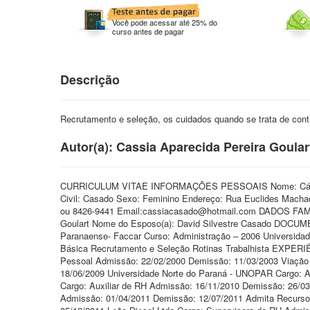
Você pode acessar até 25% do
curso antes de pagar
Descrição
Recrutamento e seleção, os cuidados quando se trata de cont
Autor(a): Cassia Aparecida Pereira Goular
CURRICULUM VITAE INFORMAÇÕES PESSOAIS Nome: Cássia Ap
Civil: Casado Sexo: Feminino Endereço: Rua Euclides Machado
ou 8426-9441 Email:cassiacasado@hotmail.com DADOS FAMIL
Goulart Nome do Esposo(a): David Silvestre Casado DOCUM
Paranaense- Faccar Curso: Administração – 2006 Universid
Básica Recrutamento e Seleção Rotinas Trabalhista EXPERI
Pessoal Admissão: 22/02/2000 Demissão: 11/03/2003 Viação 
18/06/2009 Universidade Norte do Paraná - UNOPAR Cargo: A
Cargo: Auxiliar de RH Admissão: 16/11/2010 Demissão: 26/0
Admissão: 01/04/2011 Demissão: 12/07/2011 Admita Recurso