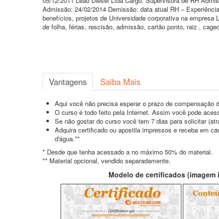
05/12/2011 Leão Diesel Ltda Cargo: Supervisora de RH Admis
Admissão: 24/02/2014 Demissão: data atual RH – Experiência 
benefícios, projetos de Universidade corporativa na empresa
de folha, férias, rescisão, admissão, cartão ponto, raiz , ca
Vantagens
Saiba Mais
Aqui você não precisa esperar o prazo de compensação d
O curso é todo feito pela Internet. Assim você pode acess
Se não gostar do curso você tem 7 dias para solicitar (a
Adquira certificado ou apostila impressos e receba em c
d'água.**
* Desde que tenha acessado a no máximo 50% do material.
** Material opcional, vendido separadamente.
Modelo de certificados (imagem il