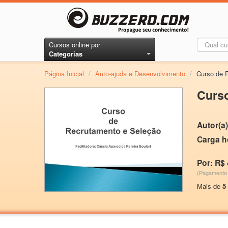
Cursos online por
Categorias
Página Inicial
/
Auto-ajuda e Desenvolvimento
/
Curso de 
Curso
Autor(a)
Carga h
Por: R$ 
(Pagamento 
Mais de
5