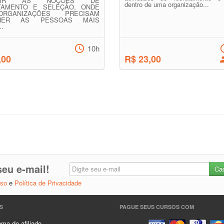
IRIR AS NOÇÕES DE
dentro de uma organização...
TAMENTO E SELEÇÃO, ONDE
RGANIZAÇÕES PRECISAM
LHER AS PESSOAS MAIS
..
10h
,00
R$ 23,00
eu e-mail!
Uso
e
Política de Privacidade
S
PAGUE SEUS CURSOS COM
ma de afiliado