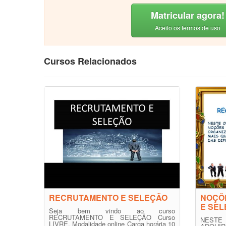
Matricular agora!
Aceito os termos de uso
Cursos Relacionados
RECRUTAMENTO E SELEÇÃO
NOÇÕ
E SE
Seja bem vindo ao curso
RECRUTAMENTO E SELEÇÃO Curso
NESTE
LIVRE. Modalidade online Carga horária 10