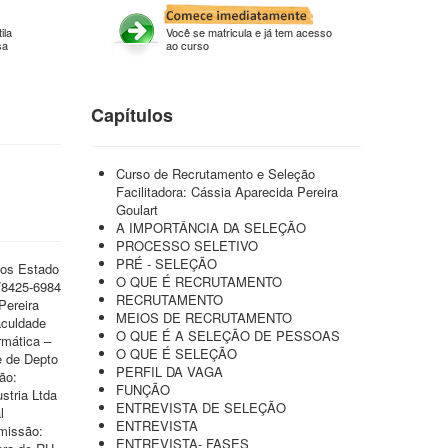
ila
Você se matricula e já tem acesso
sa
ao curso
Capítulos
Curso de Recrutamento e Seleção
Facilitadora: Cássia Aparecida Pereira
Goulart
A IMPORTÂNCIA DA SELEÇÃO
PROCESSO SELETIVO
PRÉ - SELEÇÃO
os Estado
O QUE É RECRUTAMENTO
0/8425-6984
RECRUTAMENTO
Pereira
MEIOS DE RECRUTAMENTO
aculdade
O QUE É A SELEÇÃO DE PESSOAS
mática –
O QUE É SELEÇÃO
e de Depto
PERFIL DA VAGA
ão:
FUNÇÃO
stria Ltda
ENTREVISTA DE SELEÇÃO
l
ENTREVISTA
missão:
ENTREVISTA- FASES