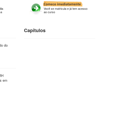
ila
Você se matricula e já tem acesso
sa
ao curso
Capítulos
do do
 RH
ós em