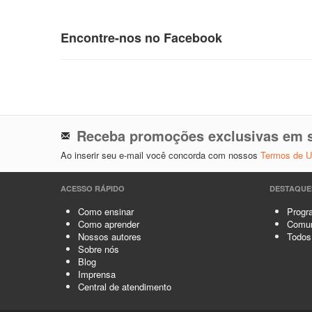
Encontre-nos no Facebook
Receba promoções exclusivas em s
Ao inserir seu e-mail você concorda com nossos
Termos de 
ACESSO RÁPIDO
DESTAQUE
Como ensinar
Progra
Como aprender
Comun
Nossos autores
Todos
Sobre nós
Blog
Imprensa
Central de atendimento