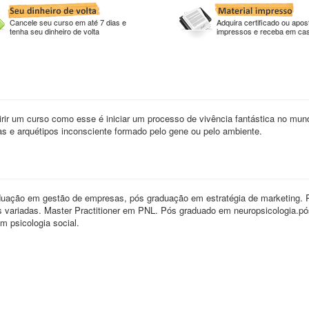
Cancele seu curso em até 7 dias e
Adquira certificado ou apost
tenha seu dinheiro de volta
impressos e receba em ca
r um curso como esse é iniciar um processo de vivência fantástica no mun
 e arquétipos inconsciente formado pelo gene ou pelo ambiente.
duação em gestão de empresas, pós graduação em estratégia de marketing.
cas variadas. Master Practitioner em PNL. Pós graduado em neuropsicologia.p
 psicologia social.