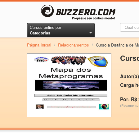
Cursos online por
Categorias
Página Inicial
/
Relacionamentos
/
Curso a Distância de M
Curso
Autor(a)
Carga h
Por: R$ 
(Pagamento 