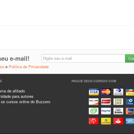
eu e-mail!
Uso
e
Política de Privacidade
S
PAGUE SEUS CURSOS COM
ma de afiliado
idade para autores
 os cursos online do Buzzero