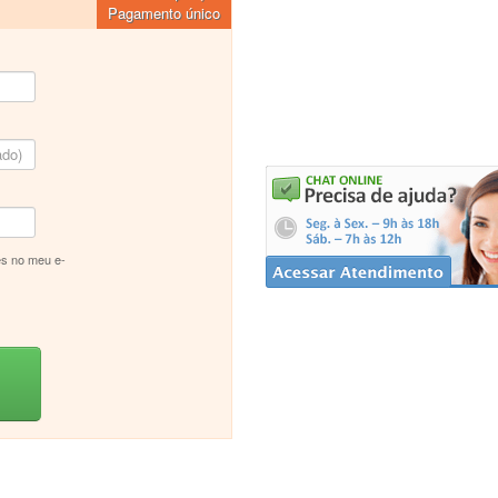
Pagamento único
s no meu e-