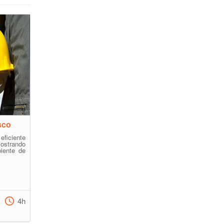
sco
ficiente
mostrando
iente de
4h