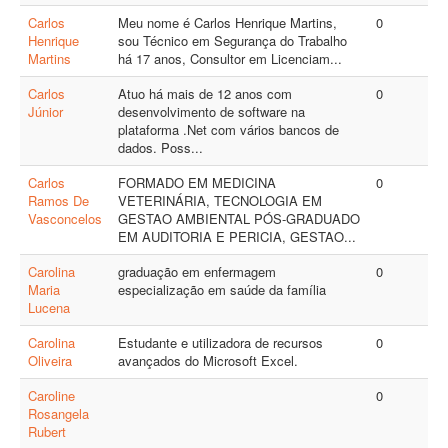
Carlos
Meu nome é Carlos Henrique Martins,
0
Henrique
sou Técnico em Segurança do Trabalho
Martins
há 17 anos, Consultor em Licenciam...
Carlos
Atuo há mais de 12 anos com
0
Júnior
desenvolvimento de software na
plataforma .Net com vários bancos de
dados. Poss...
Carlos
FORMADO EM MEDICINA
0
Ramos De
VETERINÁRIA, TECNOLOGIA EM
Vasconcelos
GESTAO AMBIENTAL PÓS-GRADUADO
EM AUDITORIA E PERICIA, GESTAO...
Carolina
graduação em enfermagem
0
Maria
especialização em saúde da família
Lucena
Carolina
Estudante e utilizadora de recursos
0
Oliveira
avançados do Microsoft Excel.
Caroline
0
Rosangela
Rubert