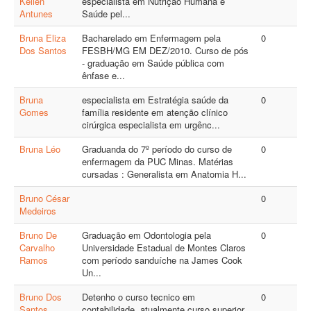
Kellen
especialista em Nutrição Humana e
Antunes
Saúde pel...
Bruna Eliza
Bacharelado em Enfermagem pela
0
Dos Santos
FESBH/MG EM DEZ/2010. Curso de pós
- graduação em Saúde pública com
ênfase e...
Bruna
especialista em Estratégia saúde da
0
Gomes
família residente em atenção clínico
cirúrgica especialista em urgênc...
Bruna Léo
Graduanda do 7º período do curso de
0
enfermagem da PUC Minas. Matérias
cursadas : Generalista em Anatomia H...
Bruno César
0
Medeiros
Bruno De
Graduação em Odontologia pela
0
Carvalho
Universidade Estadual de Montes Claros
Ramos
com período sanduíche na James Cook
Un...
Bruno Dos
Detenho o curso tecnico em
0
Santos
contabilidade, atualmente curso superior