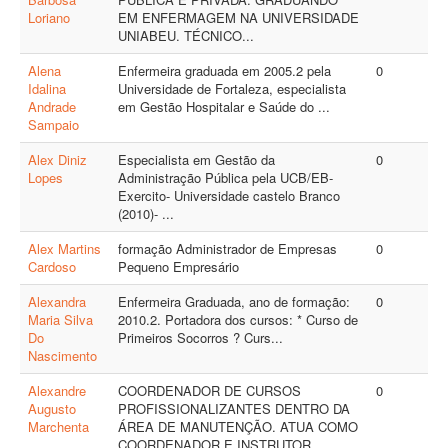
Loriano
EM ENFERMAGEM NA UNIVERSIDADE
UNIABEU. TÉCNICO...
Alena
Enfermeira graduada em 2005.2 pela
0
Idalina
Universidade de Fortaleza, especialista
Andrade
em Gestão Hospitalar e Saúde do ...
Sampaio
Alex Diniz
Especialista em Gestão da
0
Lopes
Administração Pública pela UCB/EB-
Exercito- Universidade castelo Branco
(2010)- ...
Alex Martins
formação Administrador de Empresas
0
Cardoso
Pequeno Empresário
Alexandra
Enfermeira Graduada, ano de formação:
0
Maria Silva
2010.2. Portadora dos cursos: * Curso de
Do
Primeiros Socorros ? Curs...
Nascimento
Alexandre
COORDENADOR DE CURSOS
0
Augusto
PROFISSIONALIZANTES DENTRO DA
Marchenta
ÁREA DE MANUTENÇÃO. ATUA COMO
COORDENADOR E INSTRUTOR ...