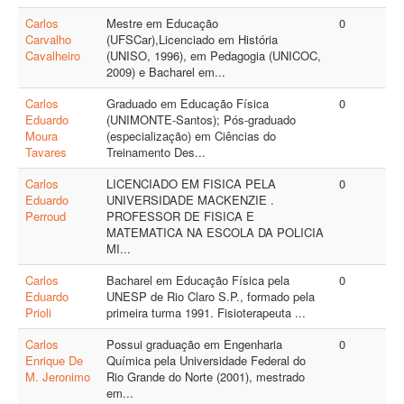
Carlos
Mestre em Educação
0
Carvalho
(UFSCar),Licenciado em História
Cavalheiro
(UNISO, 1996), em Pedagogia (UNICOC,
2009) e Bacharel em...
Carlos
Graduado em Educação Física
0
Eduardo
(UNIMONTE-Santos); Pós-graduado
Moura
(especialização) em Ciências do
Tavares
Treinamento Des...
Carlos
LICENCIADO EM FISICA PELA
0
Eduardo
UNIVERSIDADE MACKENZIE .
Perroud
PROFESSOR DE FISICA E
MATEMATICA NA ESCOLA DA POLICIA
MI...
Carlos
Bacharel em Educação Física pela
0
Eduardo
UNESP de Rio Claro S.P., formado pela
Prioli
primeira turma 1991. Fisioterapeuta ...
Carlos
Possui graduação em Engenharia
0
Enrique De
Química pela Universidade Federal do
M. Jeronimo
Rio Grande do Norte (2001), mestrado
em...