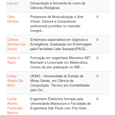
Lauxen
Computação e formanda do curso de
Ciências Biológicas.
Carla
Professora de Musicalização e Arte
0
Oliveira
Visual, Cantora e Compositora
profissional,(contribui no mercado
fonográ...
Carlene
Enfermeira especialista em Urgência e
0
Salviano De
Emergência. Graduação em Enfermagem
Souza
pela Faculdade Leão Sampaio(FALS)...
Carlos A
Formação em engenharia Mecanica IMT,
0
Sassi
Bacharel e Licenciado em Matemática,
Cursos de pos graduação no IME-...
Carlos
UEMG - Universidade do Estado de
0
Alberto Da
Minas Gerais, em Ciência da
Silva
Computação. Técnico em Contabilidade.
pelo Col...
Carlos
Engenheiro Eletricista formado pela
0
Alberto
Universidade Mackenzie e Faculdade de
Fernandes
Engenharia São Paulo com Pós-Grad...
Martins