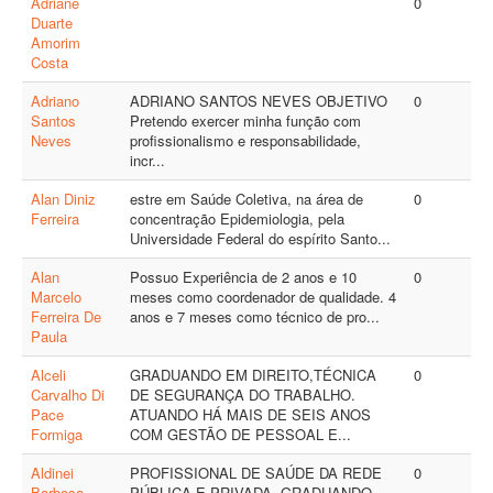
Adriane
0
Duarte
Amorim
Costa
Adriano
ADRIANO SANTOS NEVES OBJETIVO
0
Santos
Pretendo exercer minha função com
Neves
profissionalismo e responsabilidade,
incr...
Alan Diniz
estre em Saúde Coletiva, na área de
0
Ferreira
concentração Epidemiologia, pela
Universidade Federal do espírito Santo...
Alan
Possuo Experiência de 2 anos e 10
0
Marcelo
meses como coordenador de qualidade. 4
Ferreira De
anos e 7 meses como técnico de pro...
Paula
Alceli
GRADUANDO EM DIREITO,TÉCNICA
0
Carvalho Di
DE SEGURANÇA DO TRABALHO.
Pace
ATUANDO HÁ MAIS DE SEIS ANOS
Formiga
COM GESTÃO DE PESSOAL E...
Aldinei
PROFISSIONAL DE SAÚDE DA REDE
0
Barbosa
PÚBLICA E PRIVADA. GRADUANDO