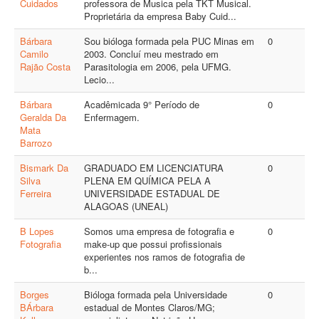
Cuidados
professora de Musica pela TKT Musical.
Proprietária da empresa Baby Cuid...
Bárbara
Sou bióloga formada pela PUC Minas em
0
Camilo
2003. Concluí meu mestrado em
Rajão Costa
Parasitologia em 2006, pela UFMG.
Lecio...
Bárbara
Acadêmicada 9° Período de
0
Geralda Da
Enfermagem.
Mata
Barrozo
Bismark Da
GRADUADO EM LICENCIATURA
0
Silva
PLENA EM QUÍMICA PELA A
Ferreira
UNIVERSIDADE ESTADUAL DE
ALAGOAS (UNEAL)
B Lopes
Somos uma empresa de fotografia e
0
Fotografia
make-up que possui profissionais
experientes nos ramos de fotografia de
b...
Borges
Bióloga formada pela Universidade
0
BÁrbara
estadual de Montes Claros/MG;