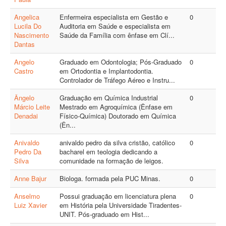
Angelica
Enfermeira especialista em Gestão e
0
Lucila Do
Auditoria em Saúde e especialista em
Nascimento
Saúde da Família com ênfase em Clí...
Dantas
Angelo
Graduado em Odontologia; Pós-Graduado
0
Castro
em Ortodontia e Implantodontia.
Controlador de Tráfego Aéreo e Instru...
Ângelo
Graduação em Química Industrial
0
Márcio Leite
Mestrado em Agroquímica (Ênfase em
Denadai
Físico-Química) Doutorado em Química
(Ên...
Anivaldo
anivaldo pedro da silva cristão, católico
0
Pedro Da
bacharel em teologia dedicando a
Silva
comunidade na formação de leigos.
Anne Bajur
Biologa. formada pela PUC Minas.
0
Anselmo
Possui graduação em licenciatura plena
0
Luiz Xavier
em História pela Universidade Tiradentes-
UNIT. Pós-graduado em Hist...