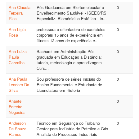
Ana Cláudia
Pós Graduanda em Biortomolecular e
0
Teixeira
Envelhecimento Saudável - ISEEC/RS
Rios
Especializ. Biomédicina Estética - In...
Ana Lígia
professora e orientadora de exercícios
0
Rosa
corporais 15 anos de experiência em
fitness 13 anos de experiência e...
Ana Luiza
Bacharel em Administração Pós
0
Paula
graduada em Educação a Distância:
Carvalho
tutoria, metodologia e aprendizagem
Curs...
Ana Paula
Sou professora de séries iniciais do
0
Leodoro Da
Ensino Fundamental e Estudante de
Silva
Licenciatura em História
Anaete
0
Ferreira
Nogueira
Anderson
Técnico em Segurança do Trabalho
0
De Souza
Gestor para Indústria de Petróleo e Gás
Ramos
Analista de Processos Industriais