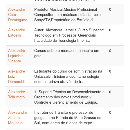
Alexandre
Produtor Musical,Músico Profissional
0
Coto
Compositor com músicas editadas pela
Dominguez
SonyATV,Proprietário do Estúdio d...
Alexandre
Autor: Alexandre Latoelis Curso Superior:
0
Latoelis
Tecnólogo em Processos Gerenciais
Faculdade de Tecnologia Intern...
Alexandre
Cursos sobre o mercado financeiro em
0
Lejambre
geral.
Vicente
Alexandre
Estudante do curso de administração na
0
Luiz
Uniasselvi. Iniciou a escrita no colegio
Demarchi
onde estudava através de tr...
Alexandre
1. Suporte Técnico ao Desenvolvimento e
0
Tokumoto
Orçamento dos novos produtos; 2.
Controle e Gerenciamento de Equipa...
Alexsandro
Instrutor de Trânsito e professor de
0
Zanam
geografia no Estado de Mato Grosso do
Mauricio
Sul, com cerca de 8 anos de expe...