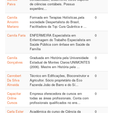
Paiva
de ciências contábeis. Possuo
experiênc...
Camila
Formada em Terapias Holísticas,pela
0
Amorim
sociedade Despertalista do Brasil,
Mariano
Facilitadora da Tqc Cura Quântica e ...
Camila Faria
ENFERMEIRA Especialista em
0
Enfermagem do Trabalho Especialista em
Saúde Pública com ênfase em Saúde da
Família
Camila
Graduada em História pela Universidade
0
Gonçalves
Estadual de Montes Claros/UNIMONTES
(2006). Mestre em História pela ...
Canrobert
Técnico em Edificações, Bioconstrutor e
0
Da Silva
Agricultor. Sócio proprietário da Eco
Almeida
Fazenda João de Barro e do Sí...
Capacitar
Empresa oferecedora de cursos em
0
Online
todas as áreas profissionais. Conta com
Cursos
profissionais qualificados no ens...
Carla Ester
Acadêmica do curso de Ciência da
0