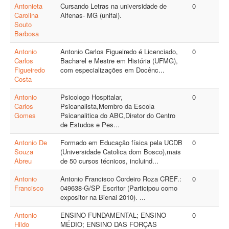
Antonieta
Cursando Letras na universidade de
0
Carolina
Alfenas- MG (unifal).
Souto
Barbosa
Antonio
Antonio Carlos Figueiredo é Licenciado,
0
Carlos
Bacharel e Mestre em História (UFMG),
Figueiredo
com especializações em Docênc...
Costa
Antonio
Psicologo Hospitalar,
0
Carlos
Psicanalista,Membro da Escola
Gomes
Psicanalitica do ABC,Diretor do Centro
de Estudos e Pes...
Antonio De
Formado em Educação física pela UCDB
0
Souza
(Universidade Catolica dom Bosco),mais
Abreu
de 50 cursos técnicos, incluind...
Antonio
Antonio Francisco Cordeiro Roza CREF.:
0
Francisco
049638-G/SP Escritor (Participou como
expositor na Bienal 2010). ...
Antonio
ENSINO FUNDAMENTAL; ENSINO
0
Hildo
MÉDIO; ENSINO DAS FORÇAS