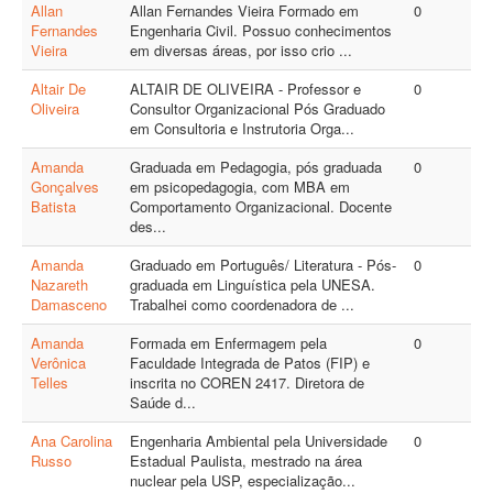
Allan
Allan Fernandes Vieira Formado em
0
Fernandes
Engenharia Civil. Possuo conhecimentos
Vieira
em diversas áreas, por isso crio ...
Altair De
ALTAIR DE OLIVEIRA - Professor e
0
Oliveira
Consultor Organizacional Pós Graduado
em Consultoria e Instrutoria Orga...
Amanda
Graduada em Pedagogia, pós graduada
0
Gonçalves
em psicopedagogia, com MBA em
Batista
Comportamento Organizacional. Docente
des...
Amanda
Graduado em Português/ Literatura - Pós-
0
Nazareth
graduada em Linguística pela UNESA.
Damasceno
Trabalhei como coordenadora de ...
Amanda
Formada em Enfermagem pela
0
Verônica
Faculdade Integrada de Patos (FIP) e
Telles
inscrita no COREN 2417. Diretora de
Saúde d...
Ana Carolina
Engenharia Ambiental pela Universidade
0
Russo
Estadual Paulista, mestrado na área
nuclear pela USP, especialização...