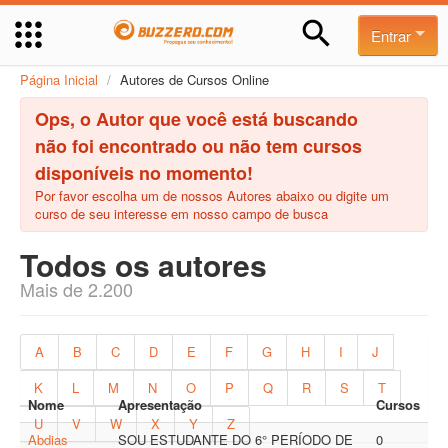
Entrar
Página Inicial
/
Autores de Cursos Online
Ops, o Autor que você está buscando
não foi encontrado ou não tem cursos
disponíveis no momento!
Por favor escolha um de nossos Autores abaixo ou digite um
curso de seu interesse em nosso campo de busca
Todos os autores
Mais de 2.200
A
B
C
D
E
F
G
H
I
J
K
L
M
N
O
P
Q
R
S
T
Nome
Apresentação
Cursos
U
V
W
X
Y
Z
Abdias
SOU ESTUDANTE DO 6° PERÍODO DE
0