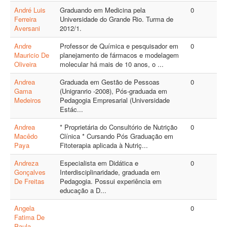
André Luis
Graduando em Medicina pela
0
Ferreira
Universidade do Grande Rio. Turma de
Aversani
2012/1.
Andre
Professor de Química e pesquisador em
0
Mauricio De
planejamento de fármacos e modelagem
Oliveira
molecular há mais de 10 anos, o ...
Andrea
Graduada em Gestão de Pessoas
0
Gama
(Unigranrio -2008), Pós-graduada em
Medeiros
Pedagogia Empresarial (Universidade
Estác...
Andrea
* Proprietária do Consultório de Nutrição
0
Macêdo
Clínica * Cursando Pós Graduação em
Paya
Fitoterapia aplicada à Nutriç...
Andreza
Especialista em Didática e
0
Gonçalves
Interdisciplinaridade, graduada em
De Freitas
Pedagogia. Possui experiência em
educação a D...
Angela
0
Fatima De
Paula