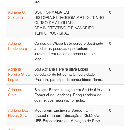
regi...
Adriana C.
SOU FORMADA EM
0
S. Costa
HISTORIA,PEDAGOGIA,ARTES,TENHO
CURSO DE AUXILIAR
ADMINISTRATIVO E FINANCEIRO
TENHO PÓS- GRA...
Adriana
Cursos da Wicca Este curso é destinado
0
Fredenberg
a todas as pessoas que tenham
interesse em trabalhar somente com
Mag...
Adriana
Sou Adriana Pereira silva Lopes
0
Pereira Silva
estudante de letras na Universidade
Lopes
Paulista, participo da comunidade Reno...
Adriana
Bióloga; Especialização em Saúde (Univ.
0
Silva
Estadual de Londrina). Pesquisadora de
cosméticos naturais, fórmula...
Adriane Das
Mestre em Ensino na Saúde - UFF
0
Neves Silva
Especialista em Educação a Distância -
UFF Especialista em Ativação de Proc...