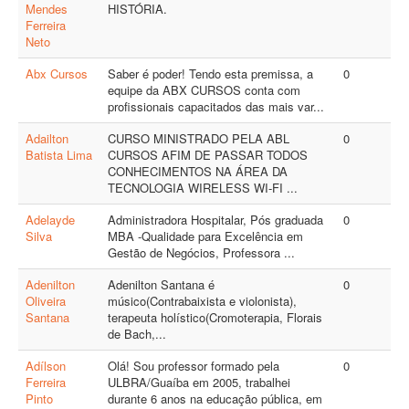
Mendes
HISTÓRIA.
Ferreira
Neto
Abx Cursos
Saber é poder! Tendo esta premissa, a
0
equipe da ABX CURSOS conta com
profissionais capacitados das mais var...
Adailton
CURSO MINISTRADO PELA ABL
0
Batista Lima
CURSOS AFIM DE PASSAR TODOS
CONHECIMENTOS NA ÁREA DA
TECNOLOGIA WIRELESS WI-FI ...
Adelayde
Administradora Hospitalar, Pós graduada
0
Silva
MBA -Qualidade para Excelência em
Gestão de Negócios, Professora ...
Adenilton
Adenilton Santana é
0
Oliveira
músico(Contrabaixista e violonista),
Santana
terapeuta holístico(Cromoterapia, Florais
de Bach,...
Adílson
Olá! Sou professor formado pela
0
Ferreira
ULBRA/Guaíba em 2005, trabalhei
Pinto
durante 6 anos na educação pública, em