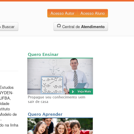
Acesso Autor
Acesso Aluno
Buscar
Central de
Atendimento
 Estudos
-WYDEN-
 UFBA,
idade
tituto
"Modelo de
-
o na linha