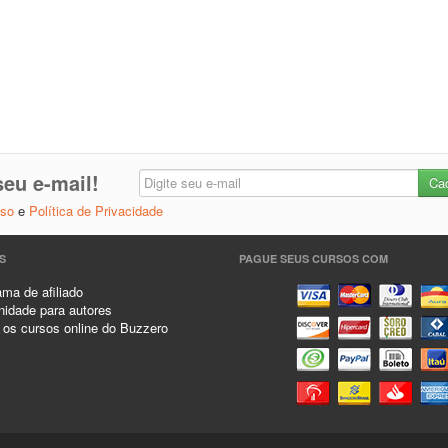
eu e-mail!
Uso
e
Política de Privacidade
S
PAGUE SEUS CURSOS COM
ma de afiliado
idade para autores
 os cursos online do Buzzero