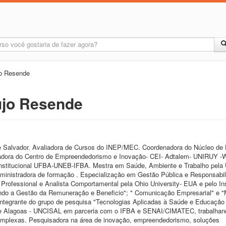
jo Resende
ujo Resende
de Salvador. Avaliadora de Cursos do INEP/MEC. Coordenadora do Núcleo de
nadora do Centro de Empreendedorismo e Inovação- CEI- Adtalem- UNIRUY 
institucional UFBA-UNEB-IFBA. Mestra em Saúde, Ambiente e Trabalho pela
nistradora de formação . Especialização em Gestão Pública e Responsabil
rofessional e Analista Comportamental pela Ohio University- EUA e pelo Ins
cando a Gestão da Remuneração e Beneficio"; " Comunicação Empresarial" e 
Integrante do grupo de pesquisa "Tecnologias Aplicadas à Saúde e Educação 
de Alagoas - UNCISAL em parceria com o IFBA e SENAI/CIMATEC, trabalhand
omplexas. Pesquisadora na área de inovação, empreendedorismo, soluções