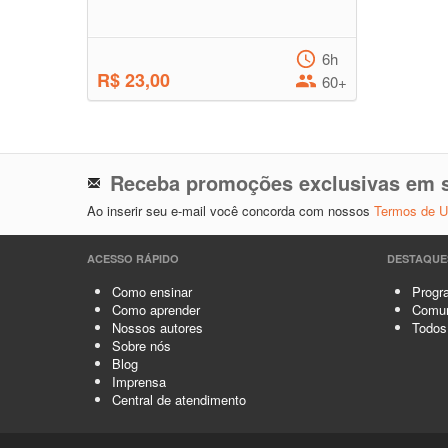
6h
R$ 23,00
60+
Receba promoções exclusivas em s
Ao inserir seu e-mail você concorda com nossos
Termos de 
ACESSO RÁPIDO
DESTAQUE
Como ensinar
Progra
Como aprender
Comun
Nossos autores
Todos
Sobre nós
Blog
Imprensa
Central de atendimento