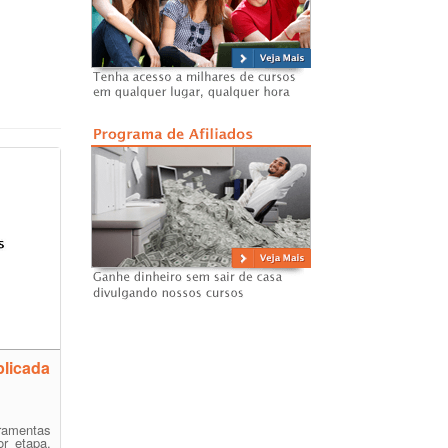
plicada
ramentas
or etapa.