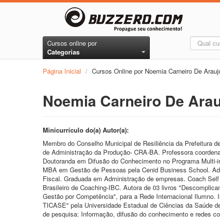
Cursos online por
Categorias
Página Inicial
/
Cursos Online por Noemia Carneiro De Arau
Noemia Carneiro De Ara
Minicurrículo do(a) Autor(a):
Membro do Conselho Municipal de Resiliência da Prefeitura 
de Administração da Produção- CRA-BA. Professora coorde
Doutoranda em Difusão do Conhecimento no Programa Multi-
MBA em Gestão de Pessoas pela Cenid Business School. Admi
Fiscal. Graduada em Administração de empresas. Coach Self P
Brasileiro de Coaching-IBC. Autora de 03 livros "Descompli
Gestão por Competência", para a Rede Internacional Ilumno. 
TICASE" pela Universidade Estadual de Ciências da Saúde 
de pesquisa: Informação, difusão do conhecimento e redes c