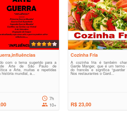
uerra,influências
Cozinha Fria
do com o tema sugerido para a
A cozinha fria é também cha
 de Arte de São Paulo de
Garde Manger, que é um termo
ítica e Arte, muitas e repetidas
do francês e significa “guardar
história mundial, a...
Nos restaurantes o Gard...
7h
,00
R$ 23,00
10+