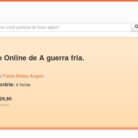
.
 Online de A guerra fria.
:
Flávia Matias Angelo
orária:
4 horas
29,90
único)