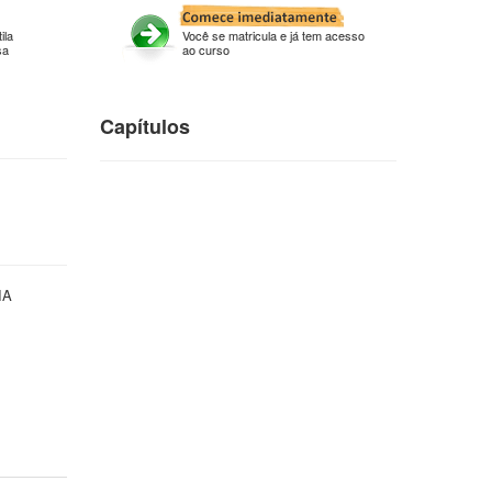
ila
Você se matricula e já tem acesso
sa
ao curso
Capítulos
IA