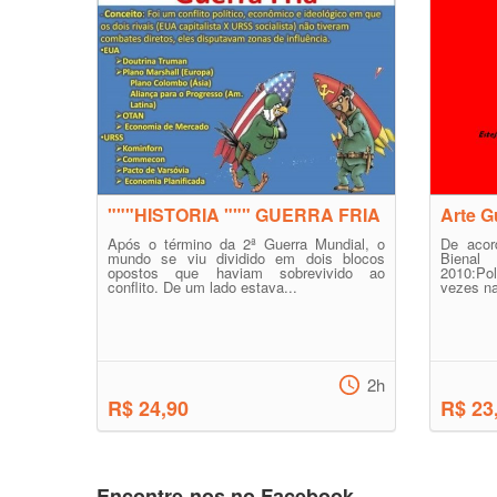
"""HISTORIA """ GUERRA FRIA
Arte G
Após o término da 2ª Guerra Mundial, o
De acor
mundo se viu dividido em dois blocos
Bienal
opostos que haviam sobrevivido ao
2010:Pol
conflito. De um lado estava...
vezes na 
2h
R$ 24,90
R$ 23
Encontre-nos no Facebook