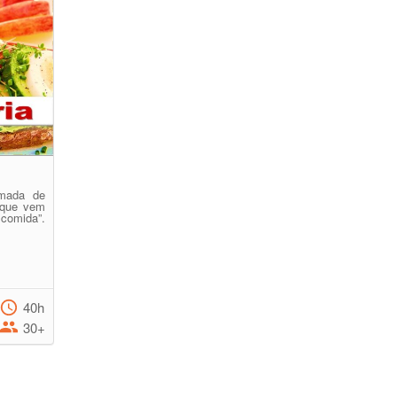
mada de
 que vem
 comida”.
40h
30+