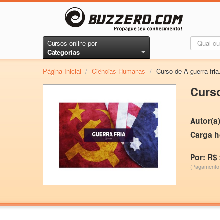
Cursos online por
Categorias
Página Inicial
/
Ciências Humanas
/
Curso de A guerra fria
Curso
Autor(a)
Carga h
Por: R$ 
(Pagamento 