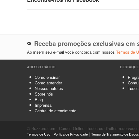
Receba promoções exclusivas em s
Ao inserir seu e-mail você concorda com nossos
Termos de 
ACESSO RÁPIDO
DESTAQUE
Como ensinar
Progra
Como aprender
Comun
Nossos autores
Todos
Sobre nós
Blog
Imprensa
Central de atendimento
© Buzzero.com - Cursos Online. Todos os direitos reservados
|
|
Termos de Uso
Política de Privacidade
Termo de Tratamento de Dados