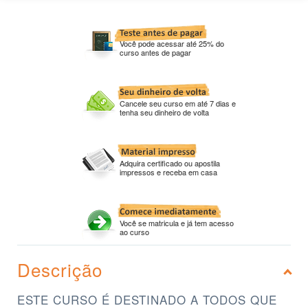
Você pode acessar até 25% do
curso antes de pagar
Cancele seu curso em até 7 dias e
tenha seu dinheiro de volta
Adquira certificado ou apostila
impressos e receba em casa
Você se matricula e já tem acesso
ao curso
Descrição
ESTE CURSO É DESTINADO A TODOS QUE