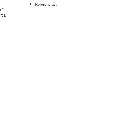
Referências:
o.*
arca