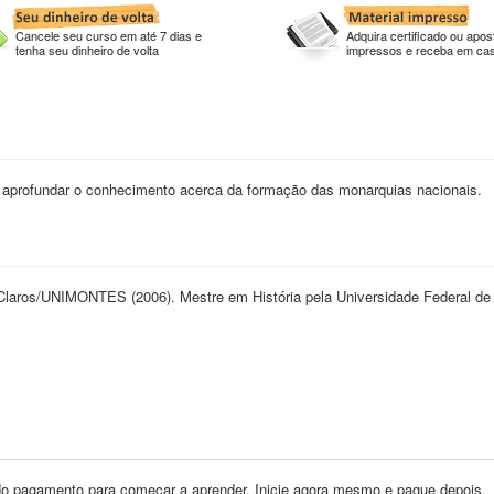
Cancele seu curso em até 7 dias e
Adquira certificado ou apost
tenha seu dinheiro de volta
impressos e receba em ca
m aprofundar o conhecimento acerca da formação das monarquias nacionais.
Claros/UNIMONTES (2006). Mestre em História pela Universidade Federal de 
o pagamento para começar a aprender. Inicie agora mesmo e pague depois.