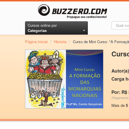
Cursos online por
Categorias
Página Inicial
/
História
/
Curso de Mini Curso: "A Formaçã
Curso
Autor(a)
Carga h
Por: R$ 
(Pagamento 
Mais de
5