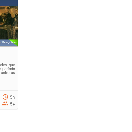
eles que
o período
 entre os
5h
5+