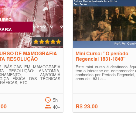
CURSO DE MAMOGRAFIA
Mini Curso: "O período
LTA RESOLUÇÃO
Regencial 1831-1840"
S BÁSICAS EM MAMOGRAFIA
Este mini curso é destinado àqu
TA RESOLUÇÃO: ANATOMIA,
tem o interesse em compreender 
CIONAMENTO, ANATOMIA
conhecido por Período Regencial,
GICA FÍSICA DAS TÉCNICAS
anos de 1831 a...
ÁFICAS, ETC.
5h
,00
R$ 23,00
40+