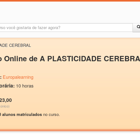
IDADE CEREBRAL
o Online de A PLASTICIDADE CEREBR
:
Europalearning
orária:
10 horas
23,00
único)
0 alunos matriculados
no curso.