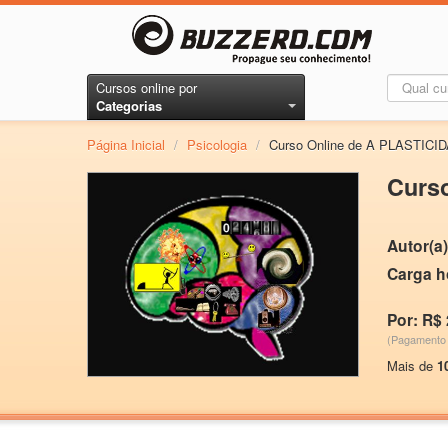
Cursos online por
Categorias
Página Inicial
/
Psicologia
/
Curso Online de A PLASTIC
Curs
Autor(a)
Carga h
Por: R$ 
(Pagamento 
Mais de
1