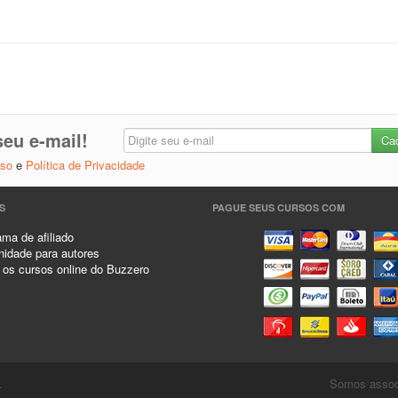
eu e-mail!
Uso
e
Política de Privacidade
S
PAGUE SEUS CURSOS COM
ma de afiliado
idade para autores
 os cursos online do Buzzero
.
Somos associ