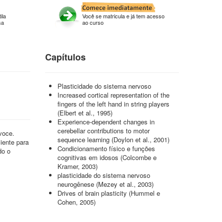
ila
Você se matricula e já tem acesso
sa
ao curso
Capítulos
Plasticidade do sistema nervoso
Increased cortical representation of the
fingers of the left hand in string players
(Elbert et al., 1995)
Experience-dependent changes in
cerebellar contributions to motor
voce.
sequence learning (Doylon et al., 2001)
iente para
Condicionamento físico e funções
do o
cognitivas em idosos (Colcombe e
Kramer, 2003)
plasticidade do sistema nervoso
neurogênese (Mezey et al., 2003)
Drives of brain plasticity (Hummel e
Cohen, 2005)