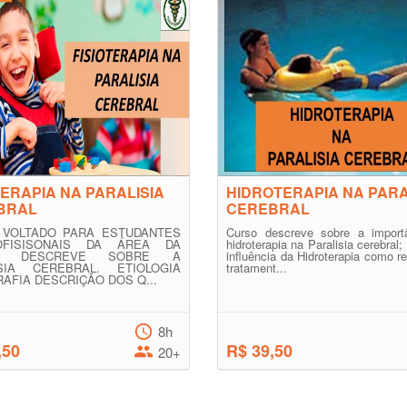
TERAPIA NA PARALISIA
HIDROTERAPIA NA PARA
BRAL
CEREBRAL
 VOLTADO PARA ESTUDANTES
Curso descreve sobre a import
FISISONAIS DA ÁREA DA
hidroterapia na Paralisia cerebral;
E, DESCREVE SOBRE A
influência da Hidroterapia como r
ISIA CEREBRAL. ETIOLOGIA
tratament...
AFIA DESCRIÇÃO DOS Q...
8h
,50
R$ 39,50
20+