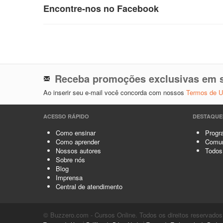
Encontre-nos no Facebook
Receba promoções exclusivas em s
Ao inserir seu e-mail você concorda com nossos
Termos de 
ACESSO RÁPIDO
DESTAQUE
Como ensinar
Progra
Como aprender
Comun
Nossos autores
Todos
Sobre nós
Blog
Imprensa
Central de atendimento
© Buzzero.com - Cursos Online. Todos os direitos reservados