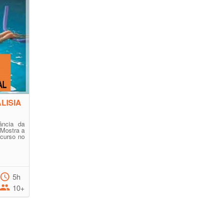
LISIA
ância da
 Mostra a
ecurso no
5h
10+