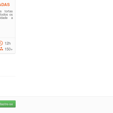
ADAS
s tortas
todos os
lidade a
12h
150+