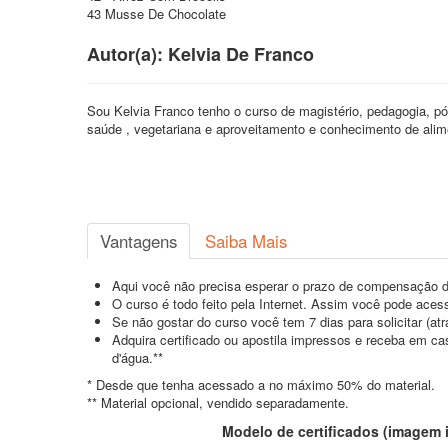
43 Musse De Chocolate
Autor(a): Kelvia De Franco
Sou Kelvia Franco tenho o curso de magistério, pedagogia, p
saúde , vegetariana e aproveitamento e conhecimento de alime
Vantagens
Saiba Mais
Aqui você não precisa esperar o prazo de compensação d
O curso é todo feito pela Internet. Assim você pode acess
Se não gostar do curso você tem 7 dias para solicitar (a
Adquira certificado ou apostila impressos e receba em c
d'água.**
* Desde que tenha acessado a no máximo 50% do material.
** Material opcional, vendido separadamente.
Modelo de certificados (imagem il