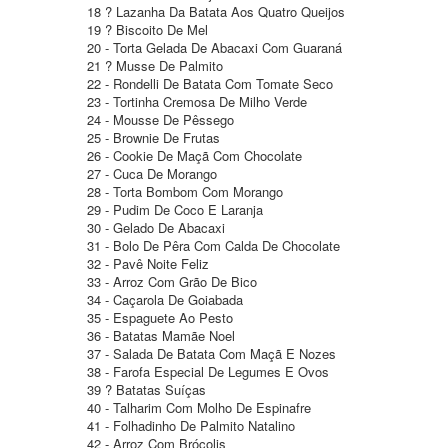
18 ? Lazanha Da Batata Aos Quatro Queijos
19 ? Biscoito De Mel
20 - Torta Gelada De Abacaxi Com Guaraná
21 ? Musse De Palmito
22 - Rondelli De Batata Com Tomate Seco
23 - Tortinha Cremosa De Milho Verde
24 - Mousse De Pêssego
25 - Brownie De Frutas
26 - Cookie De Maçã Com Chocolate
27 - Cuca De Morango
28 - Torta Bombom Com Morango
29 - Pudim De Coco E Laranja
30 - Gelado De Abacaxi
31 - Bolo De Pêra Com Calda De Chocolate
32 - Pavê Noite Feliz
33 - Arroz Com Grão De Bico
34 - Caçarola De Goiabada
35 - Espaguete Ao Pesto
36 - Batatas Mamãe Noel
37 - Salada De Batata Com Maçã E Nozes
38 - Farofa Especial De Legumes E Ovos
39 ? Batatas Suíças
40 - Talharim Com Molho De Espinafre
41 - Folhadinho De Palmito Natalino
42 - Arroz Com Brócolis