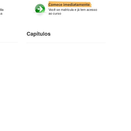
ila
Você se matricula e já tem acesso
sa
ao curso
Capítulos