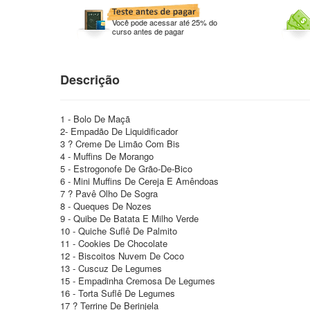
Você pode acessar até 25% do
curso antes de pagar
Descrição
1 - Bolo De Maçã
2- Empadão De Liquidificador
3 ? Creme De Limão Com Bis
4 - Muffins De Morango
5 - Estrogonofe De Grão-De-Bico
6 - Mini Muffins De Cereja E Amêndoas
7 ? Pavê Olho De Sogra
8 - Queques De Nozes
9 - Quibe De Batata E Milho Verde
10 - Quiche Suflê De Palmito
11 - Cookies De Chocolate
12 - Biscoitos Nuvem De Coco
13 - Cuscuz De Legumes
15 - Empadinha Cremosa De Legumes
16 - Torta Suflê De Legumes
17 ? Terrine De Berinjela