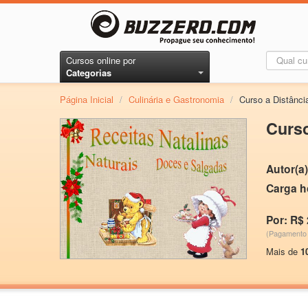
Cursos online por
Categorias
Página Inicial
/
Culinária e Gastronomia
/
Curso a Distânci
Curso
Autor(a)
Carga h
Por: R$ 
(Pagamento 
Mais de
1