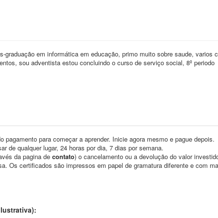
ós-graduação em informática em educação, primo muito sobre saude, varios 
ntos, sou adventista estou concluindo o curso de serviço social, 8º periodo
o pagamento para começar a aprender. Inicie agora mesmo e pague depois.
ar de qualquer lugar, 24 horas por dia, 7 dias por semana.
través da pagina de
contato
) o cancelamento ou a devolução do valor investid
asa. Os certificados são impressos em papel de gramatura diferente e com m
ustrativa):