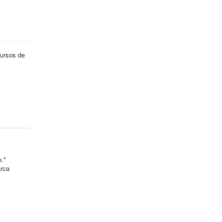
cursos de
o.*
arca