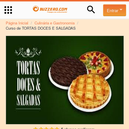
Entrar
Página Inicial
/
Culinária e Gastronomia
/
Curso de TORTAS DOCES E SALGADAS