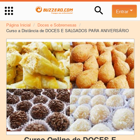
Entrar
Página Inicial
/
Doces e Sobremesas
/
Curso a Distância de DOCES E SALGADOS PARA ANIVERSÁRIO
Curso Online de DOCES E