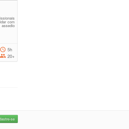
issionais
lidar com
 assedio
5h
20+