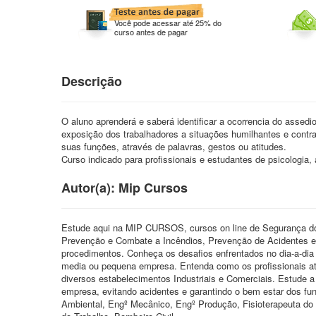
Você pode acessar até 25% do
curso antes de pagar
Descrição
O aluno aprenderá e saberá identificar a ocorrencia do assed
exposição dos trabalhadores a situações humilhantes e contran
suas funções, através de palavras, gestos ou atitudes.
Curso indicado para profissionais e estudantes de psicologia, 
Autor(a): Mip Cursos
Estude aqui na MIP CURSOS, cursos on line de Segurança do 
Prevenção e Combate a Incêndios, Prevenção de Acidentes e
procedimentos. Conheça os desafios enfrentados no dia-a-dia 
media ou pequena empresa. Entenda como os profissionais atu
diversos estabelecimentos Industriais e Comerciais. Estude a
empresa, evitando acidentes e garantindo o bem estar dos 
Ambiental, Engº Mecânico, Engº Produção, Fisioterapeuta do