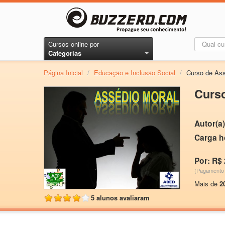
Cursos online por
Categorias
Página Inicial
/
Educação e Inclusão Social
/
Curso de Ass
Curso
Autor(a)
Carga h
Por: R$ 
(Pagamento 
Mais de
2
5 alunos avaliaram