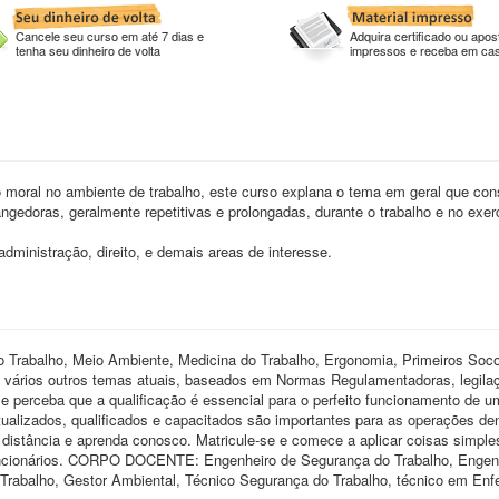
Cancele seu curso em até 7 dias e
Adquira certificado ou apost
tenha seu dinheiro de volta
impressos e receba em ca
io moral no ambiente de trabalho, este curso explana o tema em geral que con
gedoras, geralmente repetitivas e prolongadas, durante o trabalho e no exer
administração, direito, e demais areas de interesse.
Trabalho, Meio Ambiente, Medicina do Trabalho, Ergonomia, Primeiros Soco
 vários outros temas atuais, baseados em Normas Regulamentadoras, legila
e perceba que a qualificação é essencial para o perfeito funcionamento de u
alizados, qualificados e capacitados são importantes para as operações den
 distância e aprenda conosco. Matricule-se e comece a aplicar coisas simple
funcionários. CORPO DOCENTE: Engenheiro de Segurança do Trabalho, Engen
 Trabalho, Gestor Ambiental, Técnico Segurança do Trabalho, técnico em E