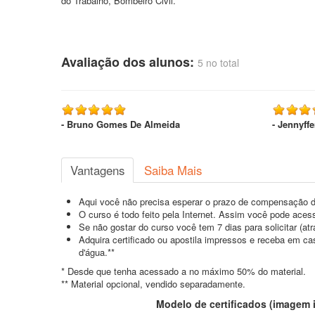
do Trabalho, Bombeiro Civil.
Avaliação dos alunos:
5 no total
- Bruno Gomes De Almeida
- Jennyff
Vantagens
Saiba Mais
Aqui você não precisa esperar o prazo de compensação d
O curso é todo feito pela Internet. Assim você pode acess
Se não gostar do curso você tem 7 dias para solicitar (a
Adquira certificado ou apostila impressos e receba em c
d'água.**
* Desde que tenha acessado a no máximo 50% do material.
** Material opcional, vendido separadamente.
Modelo de certificados (imagem il