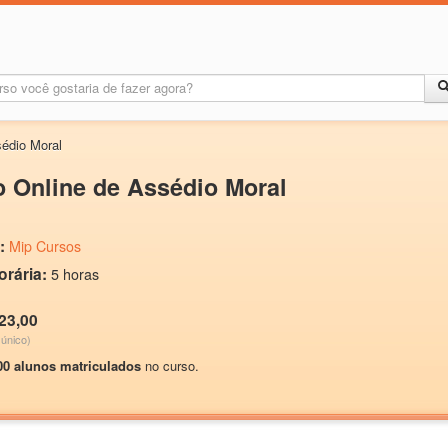
édio Moral
 Online de Assédio Moral
:
Mip Cursos
orária:
5 horas
23,00
único)
00 alunos matriculados
no curso.