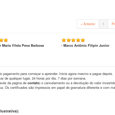
« Anterior
1
P
er Maria Vilela Pena Barbosa
- Marco Antônio Filipin Junior
o pagamento para começar a aprender. Inicie agora mesmo e pague depois.
ar de qualquer lugar, 24 horas por dia, 7 dias por semana.
través da pagina de
contato
) o cancelamento ou a devolução do valor investid
asa. Os certificados são impressos em papel de gramatura diferente e com m
ustrativa):