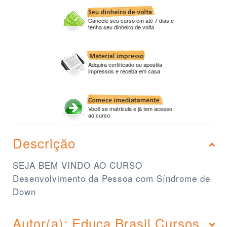
Cancele seu curso em até 7 dias e
tenha seu dinheiro de volta
Adquira certificado ou apostila
impressos e receba em casa
Você se matricula e já tem acesso
ao curso
Descrição
SEJA BEM VINDO AO CURSO
Desenvolvimento da Pessoa com Síndrome de
Down
Autor(a): Educa Brasil Cursos