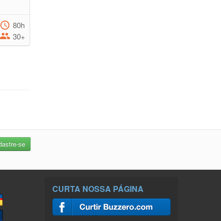
80h
30+
CURTA NOSSA PÁGINA