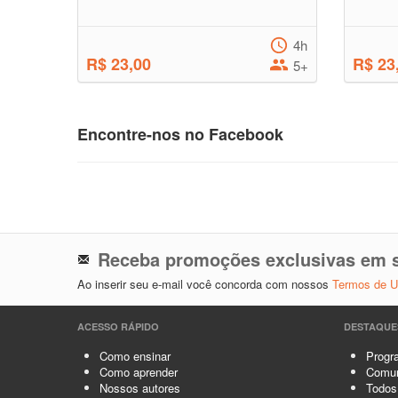
4h
R$ 23,00
R$ 23
5+
Encontre-nos no Facebook
Receba promoções exclusivas em s
Ao inserir seu e-mail você concorda com nossos
Termos de 
ACESSO RÁPIDO
DESTAQUE
Como ensinar
Progra
Como aprender
Comun
Nossos autores
Todos