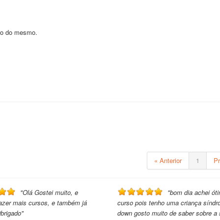
ção do mesmo.
« Anterior
1
P
"Olá Gostei muito, e
"bom dia achei ót
fazer mais cursos, e também já
curso pois tenho uma criança sínd
Obrigado"
down gosto muito de saber sobre a