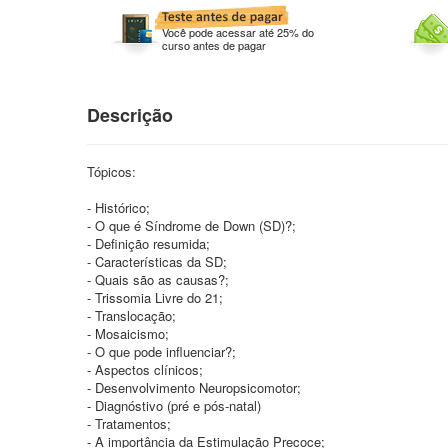
Você pode acessar até 25% do
curso antes de pagar
Descrição
Tópicos:
- Histórico;
- O que é Síndrome de Down (SD)?;
- Definição resumida;
- Características da SD;
- Quais são as causas?;
- Trissomia Livre do 21;
- Translocação;
- Mosaicismo;
- O que pode influenciar?;
- Aspectos clínicos;
- Desenvolvimento Neuropsicomotor;
- Diagnóstivo (pré e pós-natal)
- Tratamentos;
- A importância da Estimulação Precoce;