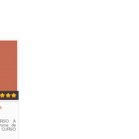
m
URSO A
drome de
E CURSO