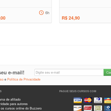
6h
,00
R$ 24,90
eu e-mail!
Uso
e
Política de Privacidade
S
PAGUE SEUS CURSOS COM
ma de afiliado
idade para autores
 os cursos online do Buzzero