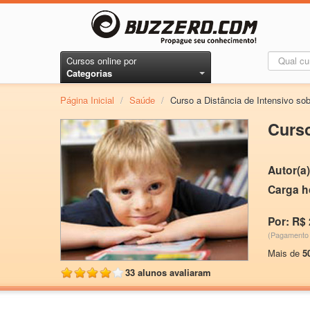
Cursos online por
Categorias
Página Inicial
/
Saúde
/
Curso a Distância de Intensivo s
Curso
Autor(a)
Carga h
Por: R$ 
(Pagamento 
Mais de
5
33 alunos avaliaram