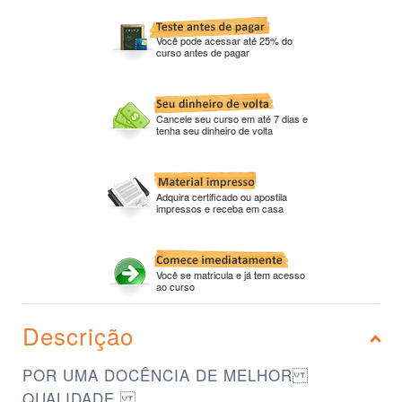
Você pode acessar até 25% do
curso antes de pagar
Cancele seu curso em até 7 dias e
tenha seu dinheiro de volta
Adquira certificado ou apostila
impressos e receba em casa
Você se matricula e já tem acesso
ao curso
Descrição
POR UMA DOCÊNCIA DE MELHOR
QUALIDADE.