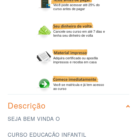
Você pode acessar até 25% do
curso antes de pagar
Cancele seu curso em até 7 dias e
tenha seu dinheiro de volta
Adquira certificado ou apostila
impressos e receba em casa
Você se matricula e já tem acesso
ao curso
Descrição
SEJA BEM VINDA O
CURSO EDUCAÇÃO INFANTIL