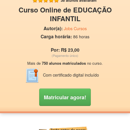
38 alunos avaliaram
Curso Online de EDUCAÇÃO
INFANTIL
Autor(a):
Jobs Cursos
Carga horária:
86 horas
Por: R$ 23,00
(Pagamento único)
Mais de
750 alunos matriculados
no curso.
Com certificado digital incluído
Matricular agora!