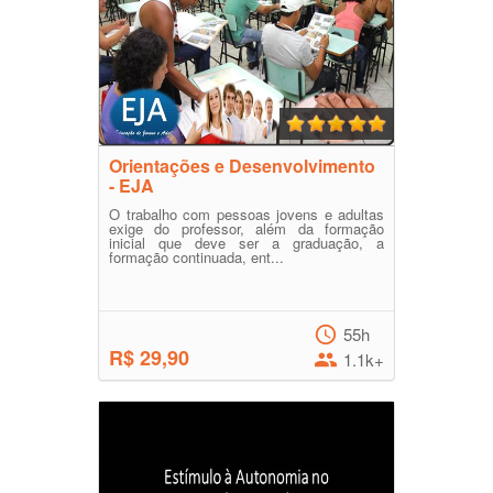
Orientações e Desenvolvimento
- EJA
O trabalho com pessoas jovens e adultas
exige do professor, além da formação
inicial que deve ser a graduação, a
formação continuada, ent...
55h
R$ 29,90
1.1k+