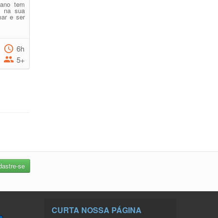
mano tem
s na sua
ar e ser
6h
5+
CURTA NOSSA PÁGINA