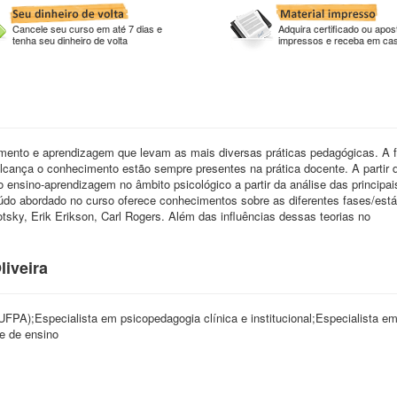
Cancele seu curso em até 7 dias e
Adquira certificado ou apost
tenha seu dinheiro de volta
impressos e receba em ca
mento e aprendizagem que levam as mais diversas práticas pedagógicas. A 
lcança o conhecimento estão sempre presentes na prática docente. A partir d
 ensino-aprendizagem no âmbito psicológico a partir da análise das principai
údo abordado no curso oferece conhecimentos sobre as diferentes fases/está
sky, Erik Erikson, Carl Rogers. Além das influências dessas teorias no
liveira
FPA);Especialista em psicopedagogia clínica e institucional;Especialista e
e de ensino