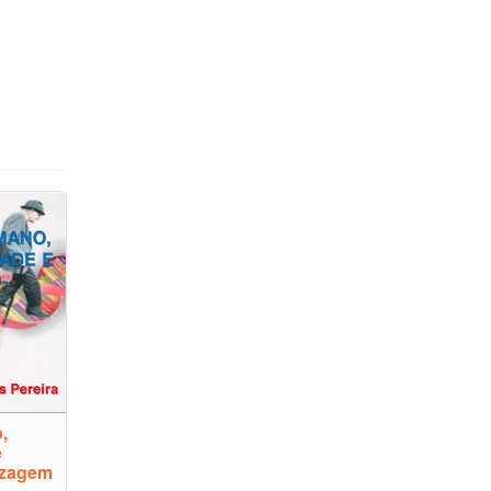
,
e
izagem