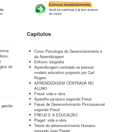
ila
Você se matricula e já tem acesso
sa
ao curso
Capítulos
forma
Curso Psicologia do Desenvolvimento e
isso,
da Aprendizagem
s
Erikson: biografia
gios do
Aprendizagem centrada na pessoa:
modelo educativo proposto por Carl
Rogers
APRENDIZAGEM CENTRADA NO
ALUNO
Freud: vida e obra
Aparelho psíquico segundo Freud
Fases de Desenvolvimento Psicossexual
m gestão
segundo Freud
FREUD E A EDUCAÇÃO
Piaget: vida e obra
Teoria do desenvolvimento Humano
segundo Jean Piaget