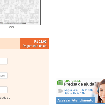
Verso
R$ 23,00
Pagamento único
idades e