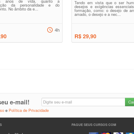
ros anos de vida, quanto a
Tendo em vista que o ser hu
uração da personalidade e do
desejos e exigências essenciai
to. No âmbito da e...
formação, como: o desejo de am
amado, o desejo e a nec...
4h
,90
R$ 29,90
eu e-mail!
Uso
e
Política de Privacidade
S
PAGUE SEUS CURSOS COM