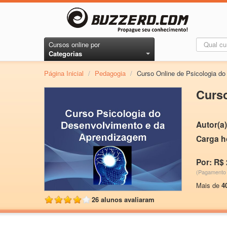
Cursos online por
Categorias
Página Inicial
/
Pedagogia
/
Curso Online de Psicologia d
Curso
Autor(a)
Carga h
Por: R$ 
(Pagamento 
Mais de
4
26 alunos avaliaram