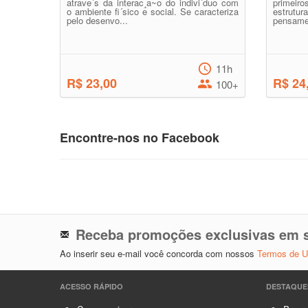
atrave´s da interac¸a~o do indivi´duo com
primei
o ambiente fi´sico e social. Se caracteriza
estrut
pelo desenvo...
pensamen
11h
R$ 23,00
R$ 24
100+
Encontre-nos no Facebook
Receba promoções exclusivas em s
Ao inserir seu e-mail você concorda com nossos
Termos de 
ACESSO RÁPIDO
DESTAQUE