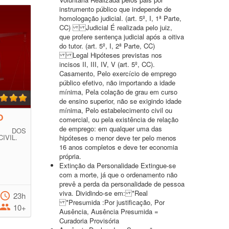
instrumento público que independe de
homologação judicial. (art. 5º, I, 1ª Parte,
CC) Judicial É realizada pelo juiz,
que profere sentença judicial após a oitiva
do tutor. (art. 5º, I, 2ª Parte, CC)
Legal Hipóteses previstas nos
incisos II, III, IV, V (art. 5º, CC).
Casamento, Pelo exercício de emprego
público efetivo, não importando a idade
mínima, Pela colação de grau em curso
de ensino superior, não se exigindo idade
mínima, Pelo estabelecimento civil ou
O
comercial, ou pela existência de relação
de emprego: em qualquer uma das
 DOS
IVIL.
hipóteses o menor deve ter pelo menos
16 anos completos e deve ter economia
própria.
Extinção da Personalidade Extingue-se
com a morte, já que o ordenamento não
prevê a perda da personalidade de pessoa
viva. Dividindo-se em: *Real
23h
*Presumida :Por justificação, Por
10+
Ausência, Ausência Presumida =
Curadoria Provisória