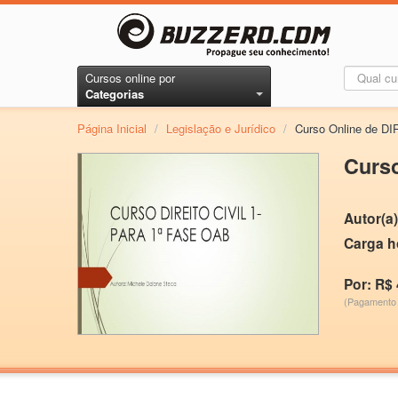
Cursos online por
Categorias
Página Inicial
/
Legislação e Jurídico
/
Curso Online de D
Curs
Autor(a)
Carga h
Por: R$ 
(Pagamento 