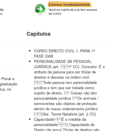
ila
Você se matricula e já tem acesso
sa
ao curso
Capítulos
CURSO DIREITO CIVIL 1- PARA 1ª
FASE OAB
PERSONALIDADE DA PESSOAL
JURÍDICA (art. 1º CC). Conceito: É o
atributo da pessoa para ser titular de
direitos e deveres na ordem civil.
o Penal e
*Toda pessoa tem personalidade
 graduação
jurídica e tem que ser tratada como
ica, no
sujeito de direito. * Coisas não têm
personalidade jurídica *Os animais /
semoventes são objetos de proteção
dentro do nosso ordenamento jurídico
Obs: Teoria Natalista (art. 2 CC)
Capacidade É a medida da
personalidade 1) Capacidade de
Direito (de gozo) Titular de direitos não