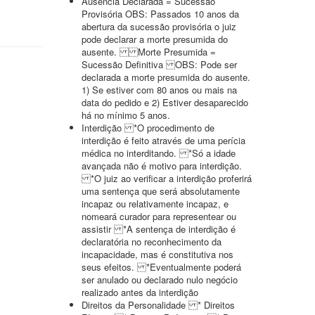
Ausência Declarada = Sucessão
Provisória OBS: Passados 10 anos da
abertura da sucessão provisória o juiz
pode declarar a morte presumida do
ausente. Morte Presumida =
Sucessão Definitiva OBS: Pode ser
declarada a morte presumida do ausente.
1) Se estiver com 80 anos ou mais na
data do pedido e 2) Estiver desaparecido
há no mínimo 5 anos.
Interdição *O procedimento de
interdição é feito através de uma perícia
médica no interditando. *Só a idade
avançada não é motivo para interdição.
*O juiz ao verificar a interdição proferirá
uma sentença que será absolutamente
incapaz ou relativamente incapaz, e
nomeará curador para representear ou
assistir *A sentença de interdição é
declaratória no reconhecimento da
incapacidade, mas é constitutiva nos
seus efeitos. *Eventualmente poderá
ser anulado ou declarado nulo negócio
realizado antes da interdição
Direitos da Personalidade * Direitos