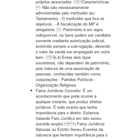
próprios associados. Características
- Não são necessariamente
administradas pelo instituidor (ex:
Testamento) - O Instituidor que fixa os
objetivos, - A fiscalização do MP é
obrigatória. - Patrimônio é em regra
indisponível, os bens podem ser vendidos
somente mediante autorização judicial,
existindo sempre a sub-rogação, devendo
o valor da venda ser empregado em outro
bem. b.4) Estes dois tipos
societários, não dependem de patrimônio,
pois trata-se de uma associação de
pessoas, conhecidas também como
corporações - Partidos Políticos -
Organização Religiosa
Fatos Jurídicos Conceito: É um
acontecimento que pode ocorrer a
qualquer instante, que produz efeitos
jurídicos. É todo evento que tenha
importância para o direito. Estamos
tratando Fato Jurídico em lato sensu
(sentido amplo) 1) Fatos Jurídicos
Naturais ou Estrito Sensu Eventos da
natureza que tenham importância para o