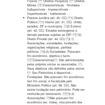
Físicos * Direitos Psíquicos * Direitos
Morais Características - Ilimitados -
Indisponíveis - Imprescritíveis -
Impenhoráveis - Inalienáveis
Pessoa Jurídica (art. 40, CC) 1) Direito
Público. 1) Interno (art. 41, CC). União,
estados, DF e municípios. 2) Externo
(art. 42, CC). Estados estrangeiros e
demais pessoas sujeitas ao DIP. 2)
Direito Privado (art. 44, CC) 2.1)
Associações, sociedades, fundações,
organizações religiosas, partidos
políticos. 2.2) Sociedades: Possuem
fim econômico, objetiva o lucro.
Características - São administradas
pelos próprios sócios ou associados. -
Seus objetivos são definidos pelos sócios
- Seu Patrimônio é disponível -
Fundações: Não possuem fim econômico,
tem fim social, é fiscalizada pelo
Ministério Público (art. 66, CC). Não
existe fundação sem patrimônio. Pode ser
instituída por testamento. 2.3)
Associações: Não possuem fim
econômico (ex: clube), visa proveito dos