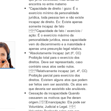
encontra no entre materno
*Capacidade de direito / gozo: É o
exercício mínimo da personalidade
jurídica, toda pessoa tem e não existe
incapaz de direito. Ex: Existe apenas
somente incapaz de fato
*Capacidade de fato / exercício /
ação: É o exercício máximo da
personalidade jurídica, essa capacidade
vem do discernimento e a maioridade é
apenas uma presunção legal relativa.
*Absolutamente Incapaz (art.3º, CC)
Proibição total para o exercício dos
direitos. Deve ser representado, caso
contrário seus atos serão nulos.
*Relativamente incapaz (art. 4º, CC)
Proibição parcial para exercício dos
direitos. Existem alguns atos que podem
ser feitos sem ser assistido. Os atos em
que deveria ser assistido são anuláveis.
Cessação da incapacidade Quando
cessarem os motivos que lhe deram
origem. Emancipação: Ela pode ser
Voluntária; Judicial e Legal.
Voluntária Realizada pelos pais por