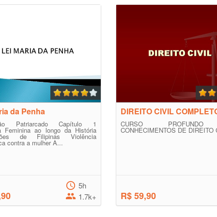
ria da Penha
DIREITO CIVIL COMPLET
ução Patriarcado Capítulo 1
CURSO PROFUNDO
ia Feminina ao longo da História
CONHECIMENTOS DE DIREITO C
ções de Filipinas Violência
a contra a mulher A...
5h
,90
R$ 59,90
1.7k+