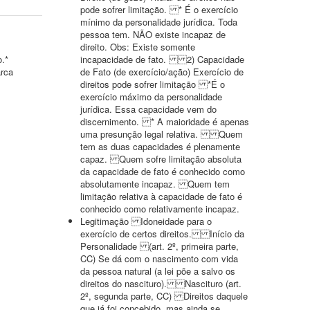
pode sofrer limitação. * É o exercício
mínimo da personalidade jurídica. Toda
pessoa tem. NÃO existe incapaz de
direito. Obs: Existe somente
o.*
incapacidade de fato. 2) Capacidade
arca
de Fato (de exercício/ação) Exercício de
direitos pode sofrer limitação *É o
exercício máximo da personalidade
jurídica. Essa capacidade vem do
discernimento. * A maioridade é apenas
uma presunção legal relativa. Quem
tem as duas capacidades é plenamente
capaz. Quem sofre limitação absoluta
da capacidade de fato é conhecido como
absolutamente incapaz. Quem tem
limitação relativa à capacidade de fato é
conhecido como relativamente incapaz.
Legitimação Idoneidade para o
exercício de certos direitos. Início da
Personalidade (art. 2º, primeira parte,
CC) Se dá com o nascimento com vida
da pessoa natural (a lei põe a salvo os
direitos do nascituro). Nascituro (art.
2º, segunda parte, CC) Direitos daquele
que já foi concebido, mas ainda se