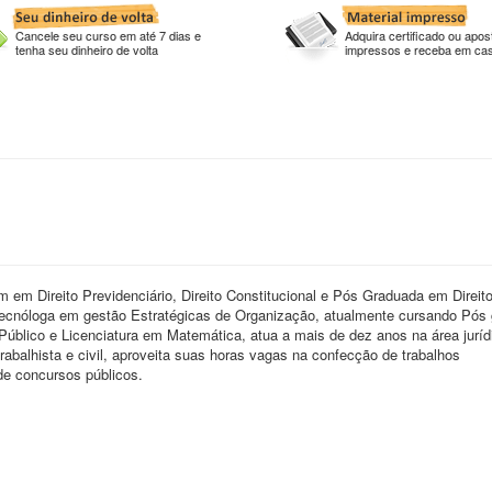
Cancele seu curso em até 7 dias e
Adquira certificado ou apost
tenha seu dinheiro de volta
impressos e receba em ca
 em Direito Previdenciário, Direito Constitucional e Pós Graduada em Direit
Tecnóloga em gestão Estratégicas de Organização, atualmente cursando Pós
Público e Licenciatura em Matemática, atua a mais de dez anos na área juríd
trabalhista e civil, aproveita suas horas vagas na confecção de trabalhos
de concursos públicos.