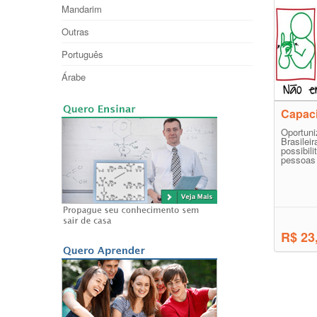
Mandarim
Outras
Português
Árabe
Capaci
Oportun
Brasil
possib
pessoas 
R$ 23