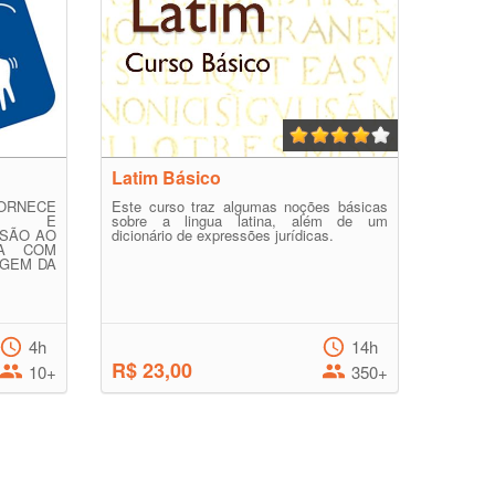
Latim Básico
NECE
Este curso traz algumas noções básicas
CAS E
sobre a lingua latina, além de um
USÃO AO
dicionário de expressões jurídicas.
OA COM
IGEM DA
4h
14h
R$ 23,00
10+
350+