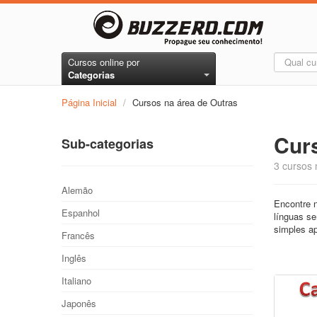
Cursos online por
Categorias
Página Inicial
/
Cursos na área de Outras
Cur
Sub-categorias
3 cursos 
Alemão
Encontre n
Espanhol
línguas se
simples ap
Francês
Inglês
Italiano
Japonês