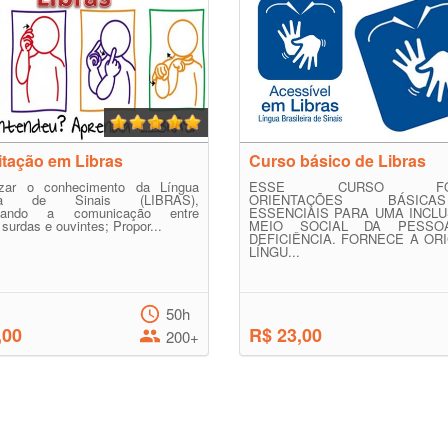
tação em Libras
Curso básico de Libras
izar o conhecimento da Língua
ESSE CURSO FOR
eira de Sinais (LIBRAS),
ORIENTAÇÕES BÁSI
ilitando a comunicação entre
ESSENCIAIS PARA UMA INCL
surdas e ouvintes; Propor...
MEIO SOCIAL DA PESS
DEFICIÊNCIA. FORNECE A OR
LÍNGU...
50h
,00
R$ 23,00
200+