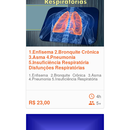
1.Enfisema 2.Bronquite Crônica
3.Asma 4.Pneumonia
5.Insuficiência Respiratória
Disfunções Respiratórias
1.Enfisema 2.Bronquite Crônica 3.Asma
4.Pneumonia 5.Insuficiência Respiratória
4h
R$ 23,00
5+