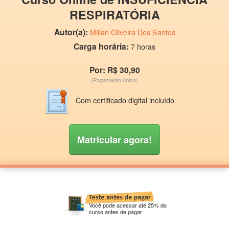
RESPIRATÓRIA
Autor(a):
Milian Oliveira Dos Santos
Carga horária:
7 horas
Por: R$ 30,90
(Pagamento único)
Com certificado digital incluído
Matricular agora!
Você pode acessar até 25% do
curso antes de pagar