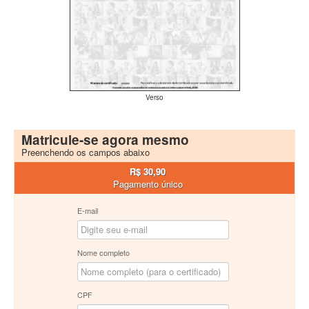
Verso
Matricule-se agora mesmo
Preenchendo os campos abaixo
R$ 30,90
Pagamento único
E-mail
Nome completo
CPF