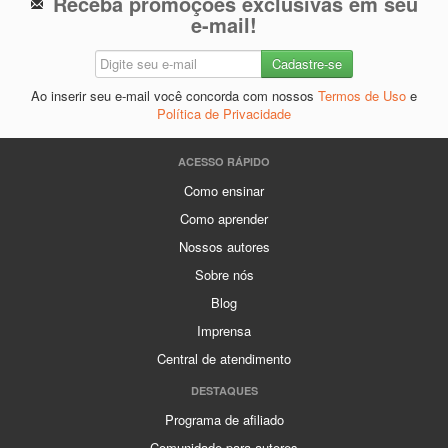
Receba promoções exclusivas em seu
e-mail!
Ao inserir seu e-mail você concorda com nossos
Termos de Uso
e
Política de Privacidade
ACESSO RÁPIDO
Como ensinar
Como aprender
Nossos autores
Sobre nós
Blog
Imprensa
Central de atendimento
DESTAQUES
Programa de afiliado
Comunidade para autores