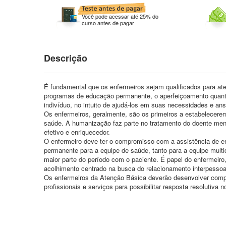
Você pode acessar até 25% do
curso antes de pagar
Descrição
É fundamental que os enfermeiros sejam qualificados para ate
programas de educação permanente, o aperfeiçoamento quant
indivíduo, no intuito de ajudá-los em suas necessidades e ans
Os enfermeiros, geralmente, são os primeiros a estabelecere
saúde. A humanização faz parte no tratamento do doente menta
efetivo e enriquecedor.
O enfermeiro deve ter o compromisso com a assistência de
permanente para a equipe de saúde, tanto para a equipe multid
maior parte do período com o paciente. É papel do enfermeiro
acolhimento centrado na busca do relacionamento interpessoa
Os enfermeiros da Atenção Básica deverão desenvolver compe
profissionais e serviços para possibilitar resposta resolutiva no 