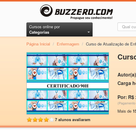
Cursos online por
Categorias
Página Inicial
/
Enfermagem
/
Curso de Atualização de E
Curs
Autor(a)
Carga h
Por: R$ 
(Pagamento 
Mais de
1
7 alunos avaliaram