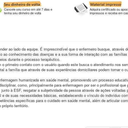
Cancele seu curso em até 7 dias e
Adquira certificado ou apost
tenha seu dinheiro de volta
impressos e receba em ca
nder ao lado da equipe. É imprescindível que o enfermeiro busque, através 
o ao conhecimento das doenças e a sua forma de interação com as famílias
eios durante o processo terapêutico.
m o primeiro contato com o usuário quando este busca o atendimento nos ser
l a família que através de suas experiências domiciliares podem tornar o c
 enfermagem humanizada em saúde mental, promovendo um processo educati
isciplinar, como, principalmente para enfermagem por ser o profissional que
, junto à ESF, resgatar a subjetividade da pessoa através de ações voltadas 
l e de suas necessidades básicas, estabelecendo o vínculo do indivíduo co
tências específicas para o cuidado em saúde mental, além de articular com
próprio território.