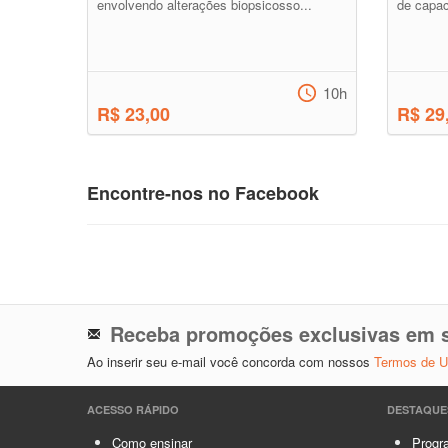
envolvendo alterações biopsicosso...
de capac
10h
R$ 23,00
R$ 29
Encontre-nos no Facebook
Receba promoções exclusivas em s
Ao inserir seu e-mail você concorda com nossos
Termos de 
ACESSO RÁPIDO
DESTAQUE
Como ensinar
Progra