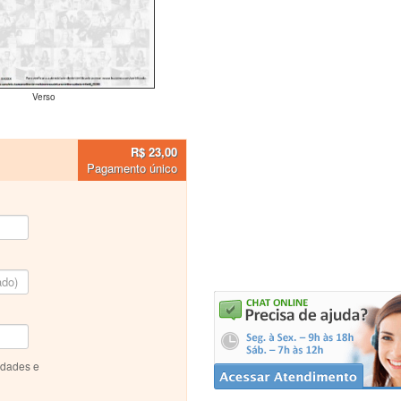
Verso
R$ 23,00
Pagamento único
idades e