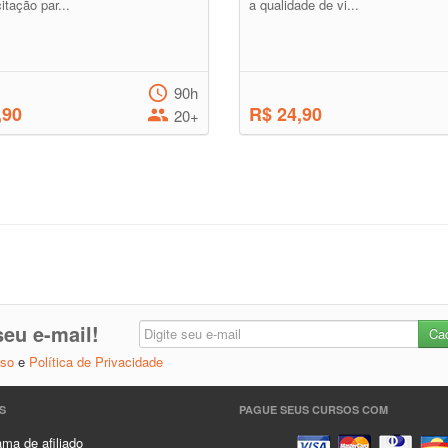
itação par...
a qualidade de vi...
90h
,90
R$ 24,90
20+
eu e-mail!
Uso
e
Política de Privacidade
S
PAGUE SEUS CURSOS COM
ma de afiliado