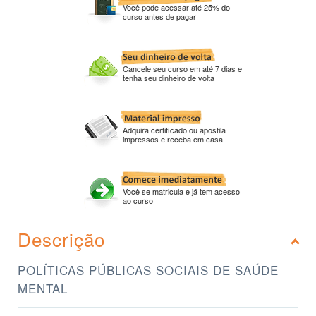
Você pode acessar até 25% do
curso antes de pagar
Cancele seu curso em até 7 dias e
tenha seu dinheiro de volta
Adquira certificado ou apostila
impressos e receba em casa
Você se matricula e já tem acesso
ao curso
Descrição
POLÍTICAS PÚBLICAS SOCIAIS DE SAÚDE
MENTAL