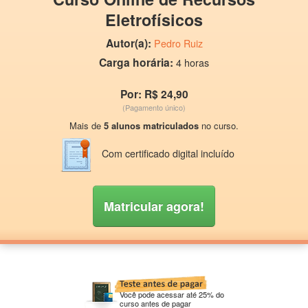
Eletrofísicos
Autor(a):
Pedro Ruiz
Carga horária:
4 horas
Por: R$ 24,90
(Pagamento único)
Mais de
5 alunos matriculados
no curso.
Com certificado digital incluído
Matricular agora!
Você pode acessar até 25% do
curso antes de pagar