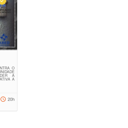
NTRA O
NIDADE
NDER A
ATIVA A
20h