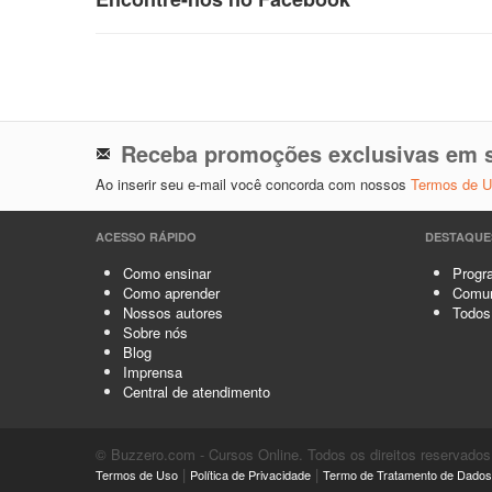
Receba promoções exclusivas em s
Ao inserir seu e-mail você concorda com nossos
Termos de 
ACESSO RÁPIDO
DESTAQUE
Como ensinar
Progra
Como aprender
Comun
Nossos autores
Todos
Sobre nós
Blog
Imprensa
Central de atendimento
© Buzzero.com - Cursos Online. Todos os direitos reservados
|
|
Termos de Uso
Política de Privacidade
Termo de Tratamento de Dados