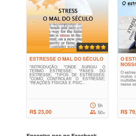
ESTRESSE O MAL DO SÉCULO
O EST
NOSSO
*INTRODUÇÃO; *ONDE SURGIU O
TERMO ESTRESSE; *FASES DO
O estres
ESTRESSE; *TIPOS DE ESTRESSES;
muitos 
*COMO CONTROLAR O ESTRESSE;
multid
*REAÇÕES FÍSICAS E PSIC...
nesse sé
5h
R$ 23,00
R$ 79
50+
Encontre-nos no Facebook