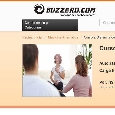
Cursos online por
Categorias
Página Inicial
/
Medicina Alternativa
/
Curso a Distância de
Curso
Autor(a)
Carga h
Por: R$ 
(Pagamento 