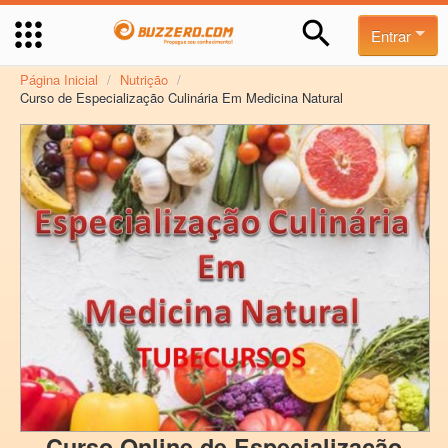
Entrar
Página Inicial
/
Nutrição
/
Curso de Especialização Culinária Em Medicina Natural
Curso Online de Especialização