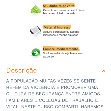
Cancele seu curso em até 7 dias e
tenha seu dinheiro de volta
Adquira certificado ou apostila
impressos e receba em casa
Você se matricula e já tem acesso
ao curso
Descrição
A POPULAÇÃO MUITAS VEZES SE SENTE
REFÉM DA VIOLÊNCIA E PROMOVER UMA
CULTURA DE SEGURANÇA ENTRE AMIGOS,
FAMILIARES E COLEGAS DE TRABALHO É
VITAL. NESTE CURSO COMPARTILHAREMOS