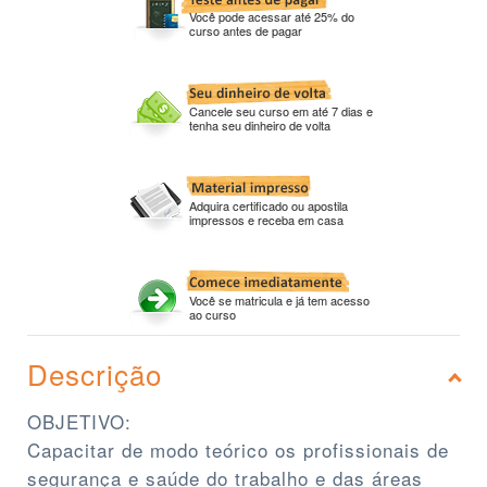
Você pode acessar até 25% do
curso antes de pagar
Cancele seu curso em até 7 dias e
tenha seu dinheiro de volta
Adquira certificado ou apostila
impressos e receba em casa
Você se matricula e já tem acesso
ao curso
Descrição
OBJETIVO:
Capacitar de modo teórico os profissionais de
segurança e saúde do trabalho e das áreas