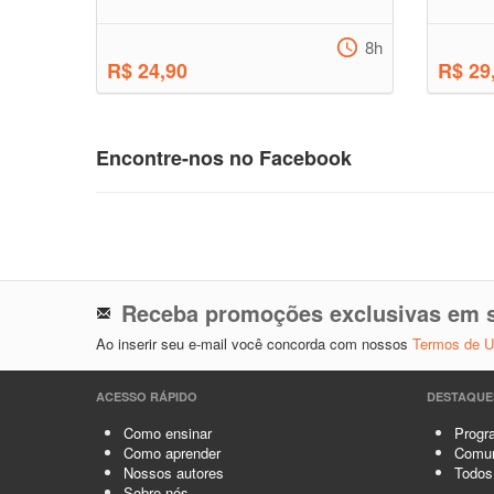
8h
R$ 24,90
R$ 29
Encontre-nos no Facebook
Receba promoções exclusivas em s
Ao inserir seu e-mail você concorda com nossos
Termos de 
ACESSO RÁPIDO
DESTAQUE
Como ensinar
Progra
Como aprender
Comun
Nossos autores
Todos
Sobre nós