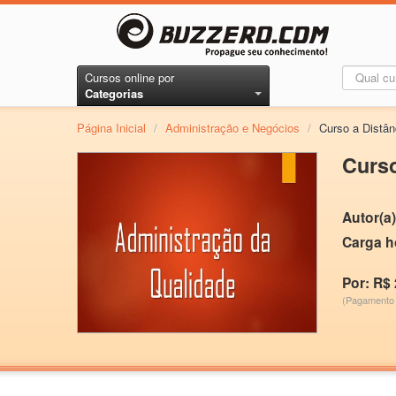
Cursos online por
Categorias
Página Inicial
/
Administração e Negócios
/
Curso a Dist
Curs
Autor(a)
Carga h
Por: R$ 
(Pagamento 