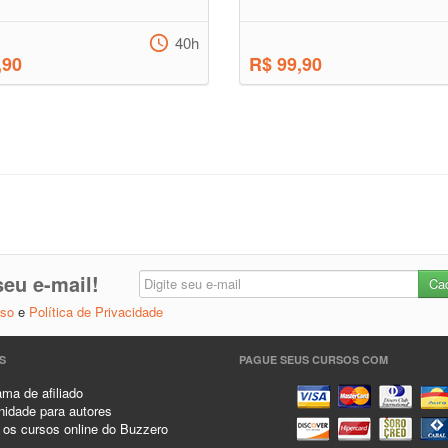
40h
,90
R$ 99,90
eu e-mail!
Uso
e
Política de Privacidade
S
PAGUE SEUS CURSOS COM
ma de afiliado
idade para autores
 os cursos online do Buzzero