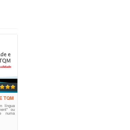
E TQM
m língua
ment" ou
te numa