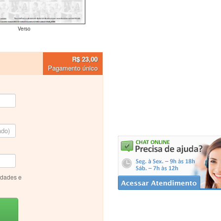
Verso
R$ 23,00
Pagamento único
idades e