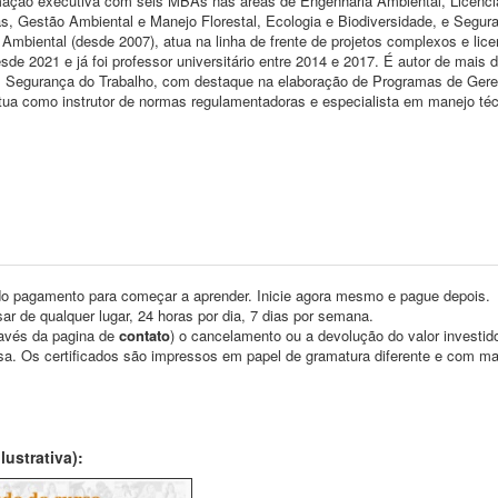
mação executiva com seis MBAs nas áreas de Engenharia Ambiental, Licenc
 Gestão Ambiental e Manejo Florestal, Ecologia e Biodiversidade, e Segur
Ambiental (desde 2007), atua na linha de frente de projetos complexos e lic
e 2021 e já foi professor universitário entre 2014 e 2017. É autor de mais 
o em Segurança do Trabalho, com destaque na elaboração de Programas de Ger
ua como instrutor de normas regulamentadoras e especialista em manejo téc
o pagamento para começar a aprender. Inicie agora mesmo e pague depois.
ar de qualquer lugar, 24 horas por dia, 7 dias por semana.
través da pagina de
contato
) o cancelamento ou a devolução do valor investid
asa. Os certificados são impressos em papel de gramatura diferente e com m
ustrativa):