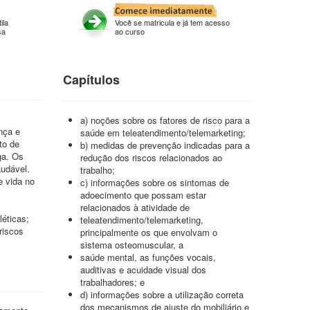
ila
Você se matricula e já tem acesso
sa
ao curso
Capítulos
a) noções sobre os fatores de risco para a
nça e
saúde em teleatendimento/telemarketing;
to de
b) medidas de prevenção indicadas para a
ga. Os
redução dos riscos relacionados ao
audável.
trabalho;
e vida no
c) informações sobre os sintomas de
adoecimento que possam estar
relacionados à atividade de
éticas;
teleatendimento/telemarketing,
riscos
principalmente os que envolvam o
sistema osteomuscular, a
saúde mental, as funções vocais,
auditivas e acuidade visual dos
trabalhadores; e
d) informações sobre a utilização correta
dos mecanismos de ajuste do mobiliário e