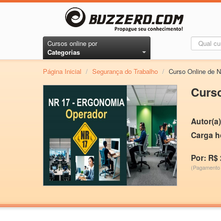
Cursos online por
Categorias
Página Inicial
/
Segurança do Trabalho
/
Curso Online de N
Curso
Autor(a)
Carga h
Por: R$ 
(Pagamento 