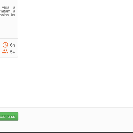
 visa a
rmitam a
balho às
6h
5+