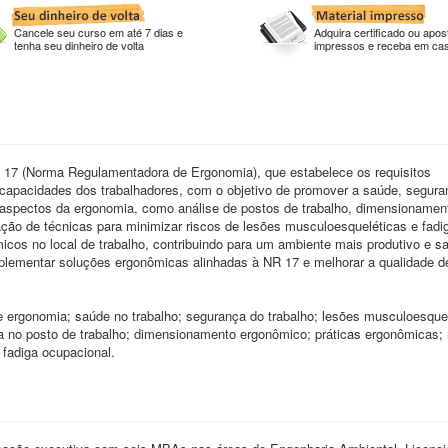
Cancele seu curso em até 7 dias e
Adquira certificado ou apost
tenha seu dinheiro de volta
impressos e receba em ca
 17 (Norma Regulamentadora de Ergonomia), que estabelece os requisitos
capacidades dos trabalhadores, com o objetivo de promover a saúde, segura
s aspectos da ergonomia, como análise de postos de trabalho, dimensionamen
cação de técnicas para minimizar riscos de lesões musculoesqueléticas e fadi
nômicos no local de trabalho, contribuindo para um ambiente mais produtivo e s
implementar soluções ergonômicas alinhadas à NR 17 e melhorar a qualidade d
 ergonomia; saúde no trabalho; segurança do trabalho; lesões musculoesquel
a no posto de trabalho; dimensionamento ergonômico; práticas ergonômicas; 
 fadiga ocupacional.