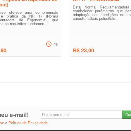
out)
Esta Norma Regulamentadora
estabelecer parâmetros que pe
urso oferece uma compreensão
adaptação das condições de tra
a e prática da NR 17 (Norma
características psicofisio...
mentadora de Ergonomia), que
ce os requisitos fundamen...
4h
,90
R$ 23,00
eu e-mail!
Uso
e
Política de Privacidade