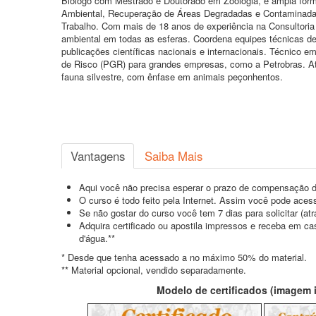
Biólogo com Mestrado e Doutorado em Zoologia, e ampla for
Ambiental, Recuperação de Áreas Degradadas e Contaminadas,
Trabalho. Com mais de 18 anos de experiência na Consultoria 
ambiental em todas as esferas. Coordena equipes técnicas desd
publicações científicas nacionais e internacionais. Técnic
de Risco (PGR) para grandes empresas, como a Petrobras. At
fauna silvestre, com ênfase em animais peçonhentos.
Vantagens
Saiba Mais
Aqui você não precisa esperar o prazo de compensação d
O curso é todo feito pela Internet. Assim você pode acess
Se não gostar do curso você tem 7 dias para solicitar (a
Adquira certificado ou apostila impressos e receba em c
d'água.**
* Desde que tenha acessado a no máximo 50% do material.
** Material opcional, vendido separadamente.
Modelo de certificados (imagem il