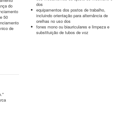
iamento
dos
ança do
equipamentos dos postos de trabalho,
enciamento
incluindo orientação para alternância de
de 50
orelhas no uso dos
enciamento
fones mono ou biauriculares e limpeza e
nico de
substituição de tubos de voz
o.*
arca