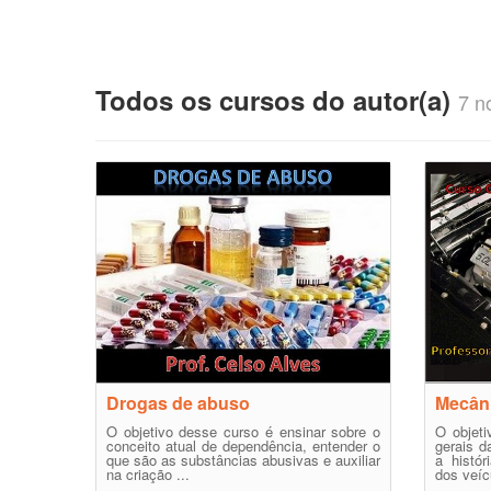
Todos os cursos do autor(a)
7 no
Drogas de abuso
Mecân
O objetivo desse curso é ensinar sobre o
O objeti
conceito atual de dependência, entender o
gerais 
que são as substâncias abusivas e auxiliar
a histór
na criação ...
dos veícu