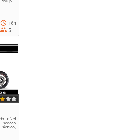
 dos p...
18h
5+
do nível
á noções
écnico,