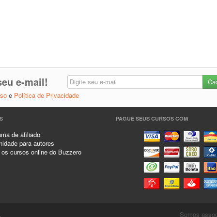
eu e-mail!
Uso
e
Política de Privacidade
S
PAGUE SEUS CURSOS COM
ma de afiliado
idade para autores
 os cursos online do Buzzero
.
Somos associ