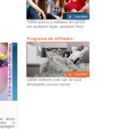
ao aluno
 para o
uiagem