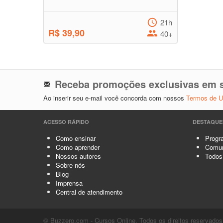
21h
R$ 39,90
40+
Receba promoções exclusivas em s
Ao inserir seu e-mail você concorda com nossos
Termos de 
ACESSO RÁPIDO
DESTAQUE
Como ensinar
Progra
Como aprender
Comun
Nossos autores
Todos
Sobre nós
Blog
Imprensa
Central de atendimento
© Buzzero.com - Cursos Online. Todos os direitos reservados