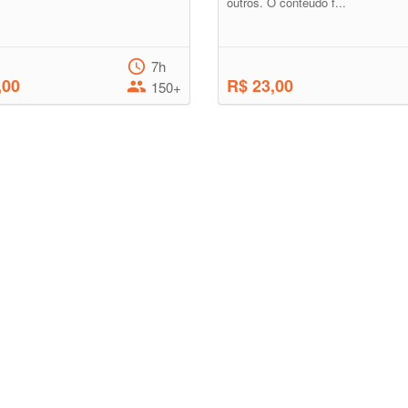
outros. O conteúdo f...
7h
,00
R$ 23,00
150+