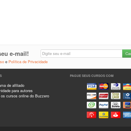
eu e-mail!
Uso
e
Política de Privacidade
S
PAGUE SEUS CURSOS COM
ma de afiliado
idade para autores
 os cursos online do Buzzero