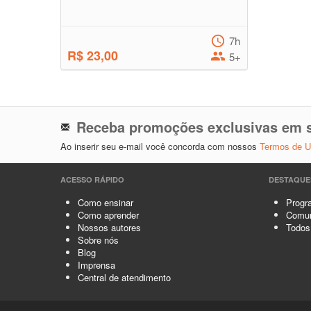
7h
R$ 23,00
5+
Receba promoções exclusivas em s
Ao inserir seu e-mail você concorda com nossos
Termos de 
ACESSO RÁPIDO
DESTAQUE
Como ensinar
Progra
Como aprender
Comun
Nossos autores
Todos
Sobre nós
Blog
Imprensa
Central de atendimento