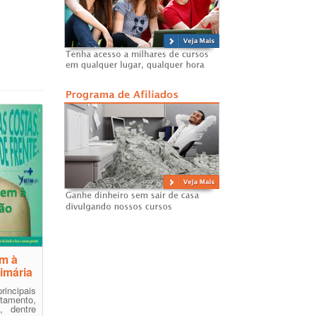
em à
imária
incipais
tamento,
, dentre