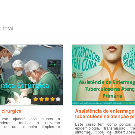
 total
 cirurgica
Assistência de enfermag
tuberculose na atenção pr
urso ajudará aos alunos a
enderem melhor o universo
Este curso tem como pontos pr
co, de uma maneira simples e
epidemiologia, transmissão, tra
sintomas, tipos de tuberculose