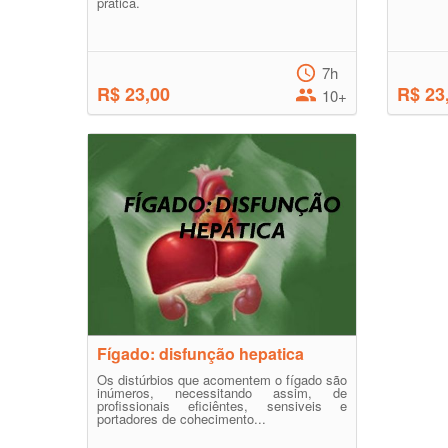
prática.
7h
R$ 23,00
R$ 23
10+
Fígado: disfunção hepatica
Os distúrbios que acomentem o fígado são
inúmeros, necessitando assim, de
profissionais eficiêntes, sensiveis e
portadores de cohecimento...