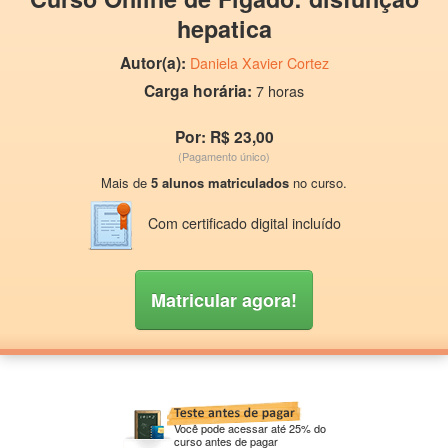
hepatica
Autor(a):
Daniela Xavier Cortez
Carga horária:
7 horas
Por: R$ 23,00
(Pagamento único)
Mais de
5 alunos matriculados
no curso.
Com certificado digital incluído
Matricular agora!
Você pode acessar até 25% do
curso antes de pagar