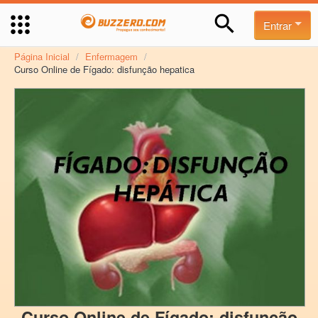
Entrar
Página Inicial
/
Enfermagem
/
Curso Online de Fígado: disfunção hepatica
Curso Online de Fígado: disfunção