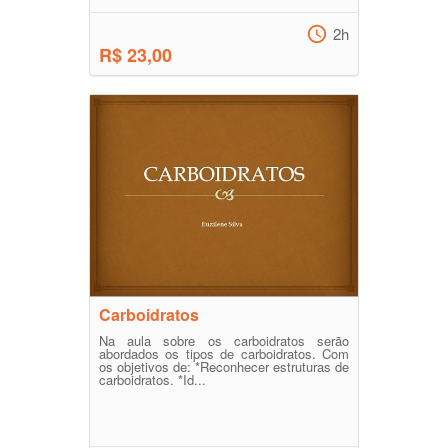
2h
R$ 23,00
Carboidratos
Na aula sobre os carboidratos serão
abordados os tipos de carboidratos. Com
os objetivos de: *Reconhecer estruturas de
carboidratos. *Id...