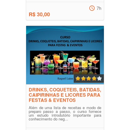
7h
R$ 30,00
DRINKS, COQUETEIS, BATIDAS,
CAIPIRINHAS E LICORES PARA
FESTAS & EVENTOS
Além de uma lista de receitas e modo de
preparo passo a passo, o curso fornece
um estudo introdutório importante para
conhecimento do neg...