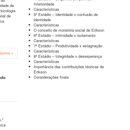
 do
Inferioridade
idade de
Características
sicologia
5º Estádio – Identidade x confusão de
rial de
identidade
ica
Características
O conceito de moratória social de Erikson
6º Estádio – Intimidade x isolamento
Características
7º Estádio – Produtividade x estagnação
Características
róximo »
8º Estádio – Integridade x desesperança
Características
Importância das contribuições téoricas de
Erikson
Considerações finais
edo
o.*
arca