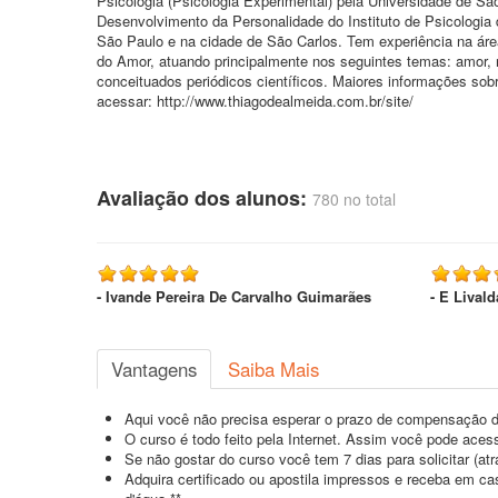
Psicologia (Psicologia Experimental) pela Universidade de S
Desenvolvimento da Personalidade do Instituto de Psicologia
São Paulo e na cidade de São Carlos. Tem experiência na áre
do Amor, atuando principalmente nos seguintes temas: amor, r
conceituados periódicos científicos. Maiores informações sob
acessar: http://www.thiagodealmeida.com.br/site/
Avaliação dos alunos:
780 no total
- Ivande Pereira De Carvalho Guimarães
- E Lival
Vantagens
Saiba Mais
Aqui você não precisa esperar o prazo de compensação d
O curso é todo feito pela Internet. Assim você pode acess
Se não gostar do curso você tem 7 dias para solicitar (a
Adquira certificado ou apostila impressos e receba em c