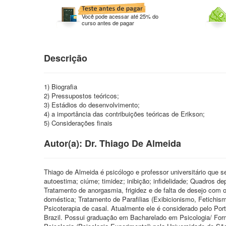
Você pode acessar até 25% do
curso antes de pagar
Descrição
1) Biografia
2) Pressupostos teóricos;
3) Estádios do desenvolvimento;
4) a importância das contribuições teóricas de Erikson;
5) Considerações finais
Autor(a): Dr. Thiago De Almeida
Thiago de Almeida é psicólogo e professor universitário que 
autoestima; ciúme; timidez; inibição; infidelidade; Quadros 
Tratamento de anorgasmia, frigidez e de falta de desejo com 
doméstica; Tratamento de Parafilias (Exibicionismo, Fetichi
Psicoterapia de casal. Atualmente ele é considerado pelo P
Brazil. Possui graduação em Bacharelado em Psicologia/ For