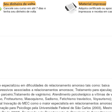
Cancele seu curso em até 7 dias e
Adquira certificado ou apost
tenha seu dinheiro de volta
impressos e receba em ca
se especializou em dificuldades do relacionamento amoroso tais como: baixa
depressivos associados a relacionamentos amorosos; Tratamento para ejaculaç
o parceiro;Tratamento de vaginismo; Atendimento psicoterápico a vítimas de v
smo, Frotteurismo, Masoquismo, Sadismo, Fetichismo travéstico, Voyeurismo);
ortal Inovação do MEC como o maior especialista em relacionamentos amoros
mação para Psicólogo pela Universidade Federal de São Carlos (2003), Mest