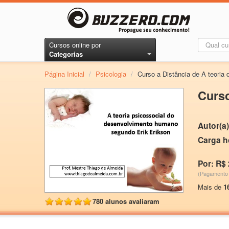
Cursos online por
Categorias
Página Inicial
/
Psicologia
/
Curso a Distância de A teoria
Curso
Autor(a)
Carga h
Por: R$ 
(Pagamento 
Mais de
1
780 alunos avaliaram