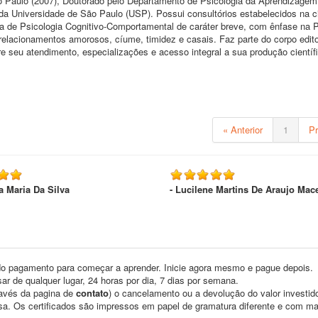
ão Paulo (2007), Doutorado pelo Departamento de Psicologia da Aprendizagem
 da Universidade de São Paulo (USP). Possui consultórios estabelecidos na c
a de Psicologia Cognitivo-Comportamental de caráter breve, com ênfase na P
elacionamentos amorosos, cíume, timidez e casais. Faz parte do corpo edito
re seu atendimento, especializações e acesso integral a sua produção científ
« Anterior
1
P
da Maria Da Silva
- Lucilene Martins De Araujo Mac
o pagamento para começar a aprender. Inicie agora mesmo e pague depois.
ar de qualquer lugar, 24 horas por dia, 7 dias por semana.
través da pagina de
contato
) o cancelamento ou a devolução do valor investid
asa. Os certificados são impressos em papel de gramatura diferente e com m