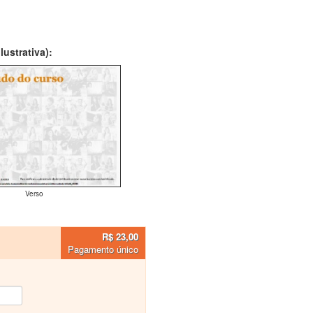
ustrativa):
Verso
R$ 23,00
Pagamento único