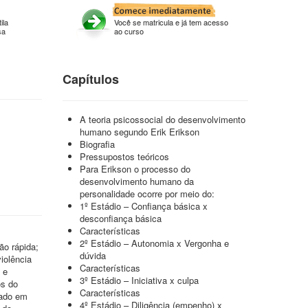
ila
Você se matricula e já tem acesso
sa
ao curso
Capítulos
A teoria psicossocial do desenvolvimento
humano segundo Erik Erikson
Biografia
Pressupostos teóricos
Para Erikson o processo do
desenvolvimento humano da
personalidade ocorre por meio do:
1º Estádio – Confiança básica x
desconfiança básica
Características
2º Estádio – Autonomia x Vergonha e
ão rápida;
dúvida
iolência
Características
 e
3º Estádio – Iniciativa x culpa
os do
Características
rado em
4º Estádio – Diligência (empenho) x