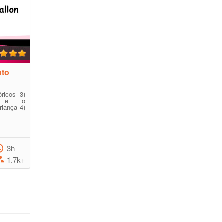
nto
óricos 3)
s e o
riança 4)
3h
1.7k+