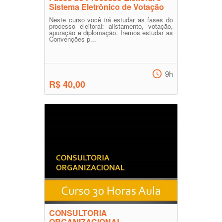
Sistema Eletrônico de Votação
Neste curso você irá estudar as fases do
processo eleitoral: alistamento, votação,
apuração e diplomação. Iremos estudar as
Convenções p...
9h
R$ 40,00
CONSULTORIA
ORGANIZACIONAL