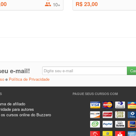
,00
R$ 23,00
10+
eu e-mail!
Uso
e
Política de Privacidade
S
PAGUE SEUS CURSOS COM
ma de afiliado
idade para autores
 os cursos online do Buzzero