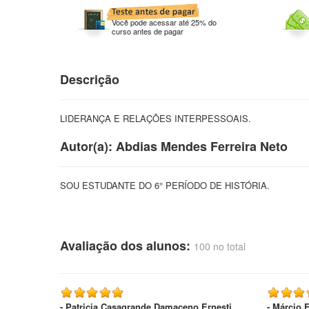
Você pode acessar até 25% do
curso antes de pagar
Descrição
LIDERANÇA E RELAÇÕES INTERPESSOAIS.
Autor(a): Abdias Mendes Ferreira Neto
SOU ESTUDANTE DO 6° PERÍODO DE HISTÓRIA.
Avaliação dos alunos:
100 no total
- Patricia Casagrande Damaceno Ernesti
- Márcio 