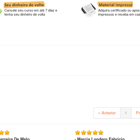
Cancele seu curso em até 7 dias e
Adquira certificado ou apost
tenha seu dinheiro de volta
impressos e receba em ca
« Anterior
1
P
Ferreira De Melo
- Marcia Londero Fabricio