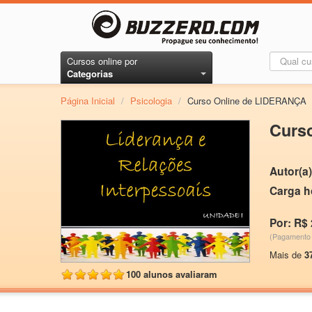
Cursos online por
Categorias
Página Inicial
/
Psicologia
/
Curso Online de LIDERANÇA
Curs
Autor(a)
Carga h
Por: R$ 
(Pagamento 
Mais de
3
100 alunos avaliaram