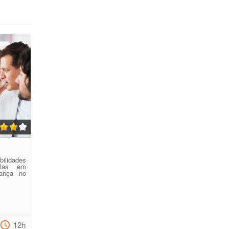
bilidades
-las em
rança no
12h