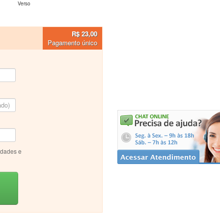
Verso
R$ 23,00
Pagamento único
idades e