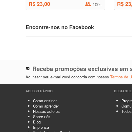
R$ 23,00
R$ 23
100+
Encontre-nos no Facebook
Receba promoções exclusivas em s
Ao inserir seu e-mail você concorda com nossos
Termos de 
ACESSO RÁPIDO
DESTAQUE
Como ensinar
Progra
Como aprender
Comun
Nossos autores
Todos
Sobre nós
Blog
Imprensa