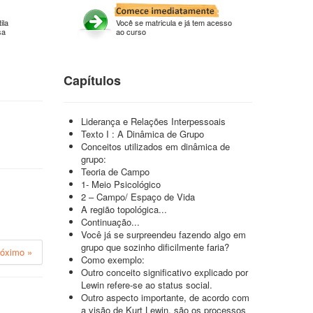
ila
Você se matricula e já tem acesso
sa
ao curso
Capítulos
Liderança e Relações Interpessoais
Texto I : A Dinâmica de Grupo
Conceitos utilizados em dinâmica de
grupo:
Teoria de Campo
1- Meio Psicológico
2 – Campo/ Espaço de Vida
A região topológica...
Continuação...
Você já se surpreendeu fazendo algo em
grupo que sozinho dificilmente faria?
róximo »
Como exemplo:
Outro conceito significativo explicado por
Lewin refere-se ao status social.
Outro aspecto importante, de acordo com
a visão de Kurt Lewin, são os processos