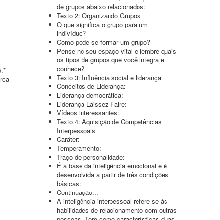
de grupos abaixo relacionados:
Texto 2: Organizando Grupos
O que significa o grupo para um
indivíduo?
Como pode se formar um grupo?
Pense no seu espaço vital e lembre quais
os tipos de grupos que você integra e
conhece?
o.*
Texto 3: Influência social e liderança
arca
Conceitos de Liderança:
Liderança democrática:
Liderança Laissez Faire:
Vídeos interessantes:
Texto 4: Aquisição de Competências
Interpessoais
Caráter:
Temperamento:
Traço de personalidade:
É a base da inteligência emocional e é
desenvolvida a partir de três condições
básicas:
Continuação...
A inteligência interpessoal refere-se às
habilidades de relacionamento com outras
pessoas. Tem como características duas