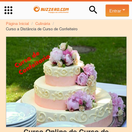
Entrar
Página Inicial
/
Culinária
/
Curso a Distância de Curso de Confeiteiro
Curso Online de Curso de