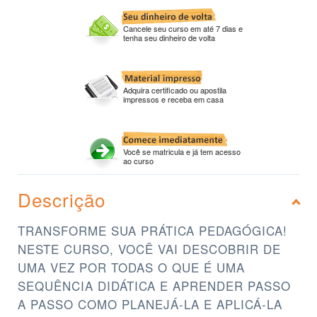
Cancele seu curso em até 7 dias e
tenha seu dinheiro de volta
Adquira certificado ou apostila
impressos e receba em casa
Você se matricula e já tem acesso
ao curso
Descrição
TRANSFORME SUA PRÁTICA PEDAGÓGICA!
NESTE CURSO, VOCÊ VAI DESCOBRIR DE
UMA VEZ POR TODAS O QUE É UMA
SEQUÊNCIA DIDÁTICA E APRENDER PASSO
A PASSO COMO PLANEJÁ-LA E APLICÁ-LA