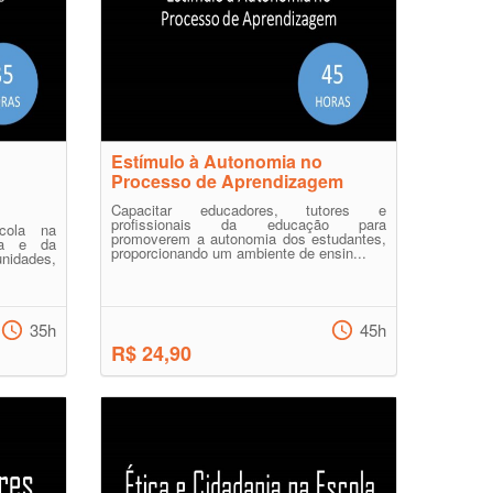
Estímulo à Autonomia no
Processo de Aprendizagem
Capacitar educadores, tutores e
profissionais da educação para
cola na
promoverem a autonomia dos estudantes,
va e da
proporcionando um ambiente de ensin...
unidades,
35h
45h
R$ 24,90