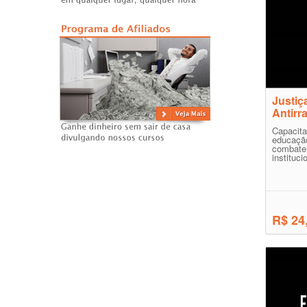
Justiç
Antirr
Capacit
educação
combat
instituci
R$ 24