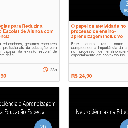
égias para Reduzir a
O papel da afetividade no
 Escolar de Alunos com
processo de ensino-
ência
aprendizagem inclusivo
r educadores, gestores escolares
Este curso tem como ob
s profissionais da educação para
compreender a importância da af
icar causas da evasão escolar de
no processo de ensino-apren
om defic...
especialmente em contextos incl..
28h
,90
R$ 24,90