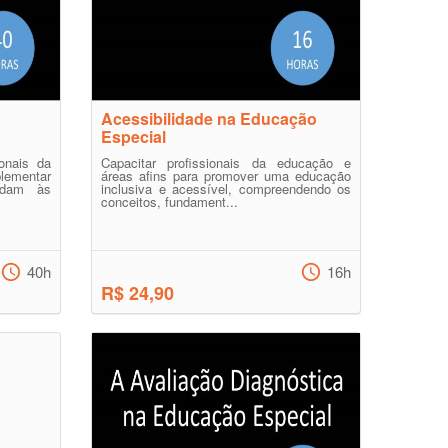
o
Acessibilidade na Educação
Especial
onais da
Capacitar profissionais da educação e
lementar
áreas afins para promover uma educação
ndam às
inclusiva e acessível, compreendendo os
conceitos, fundament...
40h
16h
R$ 24,90