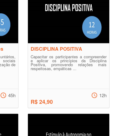
es
DISCIPLINA POSITIVA
tários,
Capacitar os participantes a compreender
 sociais
e aplicar os princípios da Disciplina
ização de
Positiva, promovendo relações mais
respeitosas, empáticas ...
45h
12h
R$ 24,90