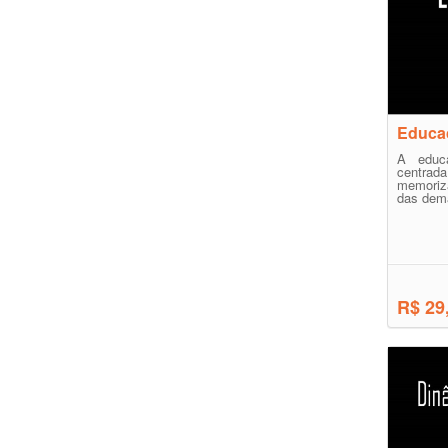
Educa
A educa
centra
memoriza
das dema
R$ 29