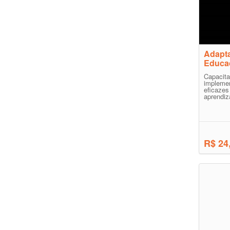
Adapta
Educa
Capacit
impleme
eficaze
aprendiza
R$ 24