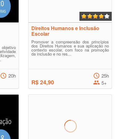
Direitos Humanos e Inclusão
Escolar
Promover a compreensão dos princípios
dos Direitos Humanos e sua aplicação no
jetivo
contexto escolar, com foco na promoção
etividade
da inclusão e no res...
dizagem,
.
20h
25h
R$ 24,90
5+