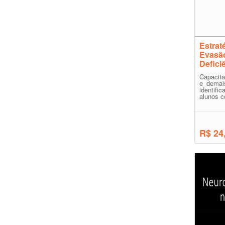
Estrat
Evasão
Defici
Capacita
e demai
identif
alunos c
R$ 24