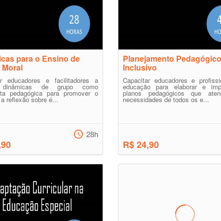
cas para o Ensino de
Planejamento Pedagógic
e Moral
Inclusivo
ar educadores e facilitadores a
Capacitar educadores e profissi
ar dinâmicas de grupo como
educação para elaborar e imp
nta pedagógica para promover o
planos pedagógicos que ate
a reflexão sobre é...
necessidades de todos os e...
28h
,90
R$ 24,90