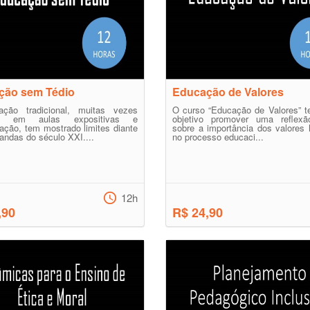
ção sem Tédio
Educação de Valores
ção tradicional, muitas vezes
O curso “Educação de Valores” 
da em aulas expositivas e
objetivo promover uma reflexão
ção, tem mostrado limites diante
sobre a importância dos valores
ndas do século XXI....
no processo educaci...
12h
,90
R$ 24,90