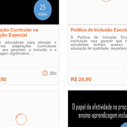
ção Curricular na
Política de Inclusão Escol
ção Especial
A Política de Inclusão Esc
instituição visa garantir que 
ar educadores para planejar e
estudantes tenham acess
ntar adaptações curriculares
educação de qualidade, respeitand
s que garantam a inclusão e a
gem significativa ...
25h
,90
R$ 24,90