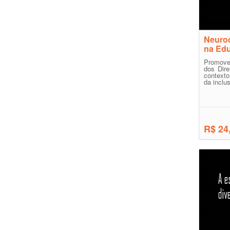
Neuroc
na Edu
Promove
dos Dir
context
da inclus
R$ 24