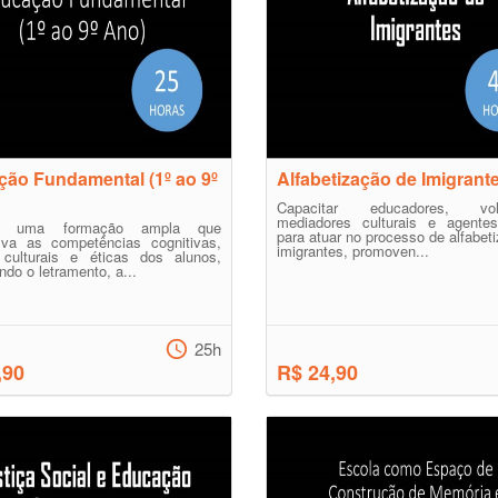
ão Fundamental (1º ao 9º
Alfabetização de Imigrant
Capacitar educadores, volun
mediadores culturais e agentes
er uma formação ampla que
para atuar no processo de alfabet
lva as competências cognitivas,
imigrantes, promoven...
, culturais e éticas dos alunos,
do o letramento, a...
25h
,90
R$ 24,90