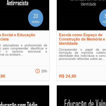
a Social e Educação
Escola como Espaço de
acista
Construção de Memória e
Identidade
ar educadores e profissionais da
 para compreender, identificar e
Compreender o papel da es
er o racismo estrutural e
formação da memória coleti
onal no ambient...
identidade dos indivíduos e com
promovendo reflexões sobre as...
20h
,90
R$ 24,90