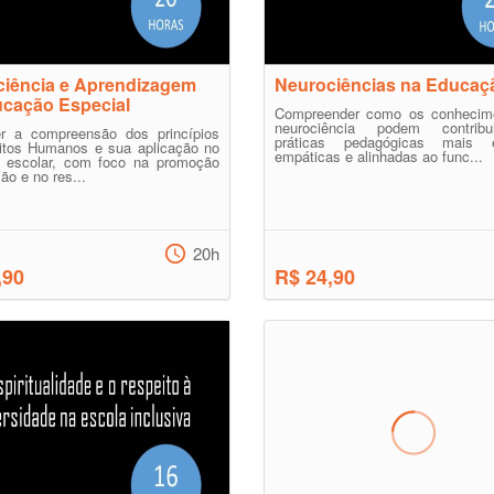
iência e Aprendizagem
Neurociências na Educaç
cação Especial
Compreender como os conhecim
neurociência podem contribu
r a compreensão dos princípios
práticas pedagógicas mais e
eitos Humanos e sua aplicação no
empáticas e alinhadas ao func...
o escolar, com foco na promoção
ão e no res...
20h
,90
R$ 24,90