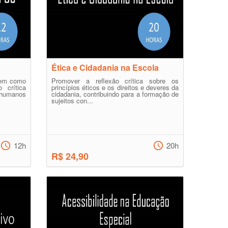
Ética e Cidadania na Escola
tem como
Promover a reflexão crítica sobre os
 crítica
princípios éticos e os direitos e deveres da
 humanos
cidadania, contribuindo para a formação de
sujeitos con...
12h
20h
R$ 24,90