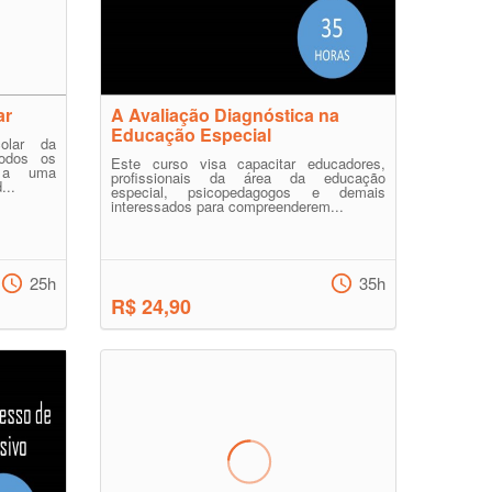
ar
A Avaliação Diagnóstica na
Educação Especial
olar da
todos os
Este curso visa capacitar educadores,
o a uma
profissionais da área da educação
...
especial, psicopedagogos e demais
interessados para compreenderem...
25h
35h
R$ 24,90