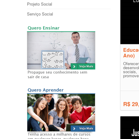
Projeto Social
Serviço Social
Educaç
Ano)
Oferec
desenvo
sociais
promoven
R$ 29