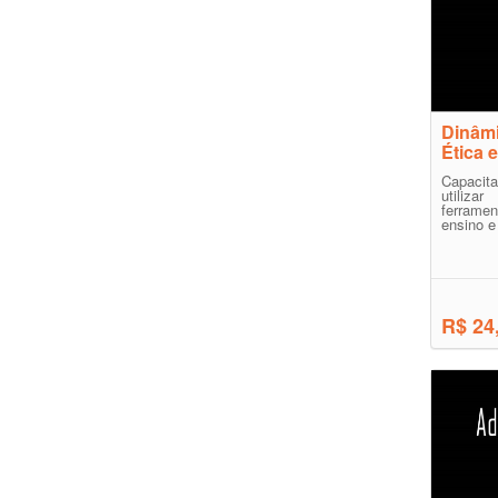
Dinâmi
Ética 
Capacit
utiliz
ferrame
ensino e 
R$ 24